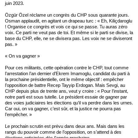
juin 2023.
Özgür Özel réclame un congrès du CHP sous quarante jours.
Osman applaudit, en agitant un drapeau turc : « Eh, Kiliçdaroglu
! Organise ce congrès et vois ce qui se passe. Tu auras zéro
voix. Ce parti ne veut pas de toi. Et même si le parti se divise, la
base du CHP, elle, ne se divisera pas. Les voix ne se diviseront
pas. »
« On va gagner »
Pour ces militants, cette opération contre le CHP, tout comme
l’arrestation l’an dernier d’Ekrem Imamoglu, candidat du parti à
la prochaine présidentielle, ont le même objectif : empêcher
l’opposition de battre Recep Tayyip Erdogan. Mais Sevgi, au
CHP depuis plus de trente ans, veut y croire : « Pour l’instant,
notre parti est sous tutelle. Le président essaie de gagner par
des voies judiciaires les élections qu’il va perdre dans les urnes.
Car oui, on va gagner, c’est sûr, et la justice ne pourra pas
l’empêcher. »
Le prochain scrutin est prévu dans deux ans. Mais dans les
rangs du pouvoir comme de l’opposition, on s’attend à des
élections anticipées dès l’année prochaine.