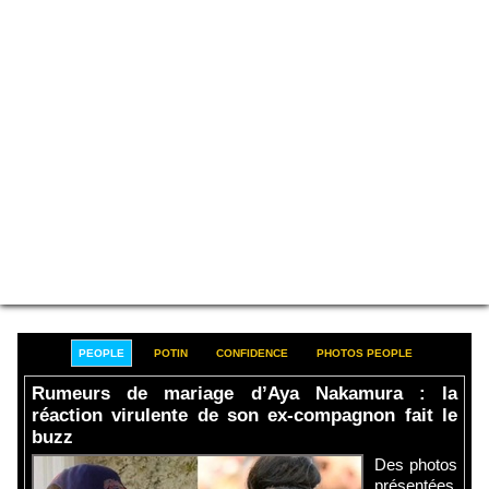
PEOPLE
POTIN
CONFIDENCE
PHOTOS PEOPLE
Rumeurs de mariage d’Aya Nakamura : la
réaction virulente de son ex-compagnon fait le
buzz
Des photos
présentées