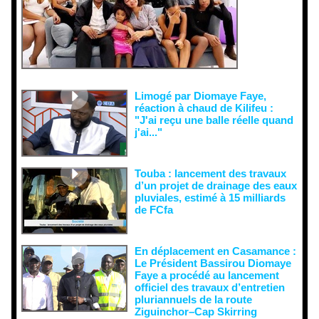
tentatives
de
récupératio
n visant à
semer le
doute...
Limogé par Diomaye Faye,
réaction à chaud de Kilifeu :
"J'ai reçu une balle réelle quand
j'ai..."
Touba : lancement des travaux
d’un projet de drainage des eaux
pluviales, estimé à 15 milliards
de FCfa ‎
En déplacement en Casamance :
Le Président Bassirou Diomaye
Faye a procédé au lancement
officiel des travaux d’entretien
pluriannuels de la route
Ziguinchor–Cap Skirring