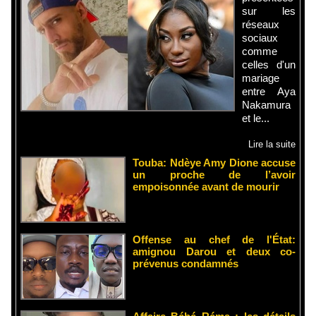
sur les
réseaux
sociaux
comme
celles d'un
mariage
entre Aya
Nakamura
et le...
Lire la suite
Touba: Ndèye Amy Dione accuse
un proche de l’avoir
empoisonnée avant de mourir
Offense au chef de l'État:
amignou Darou et deux co-
prévenus condamnés