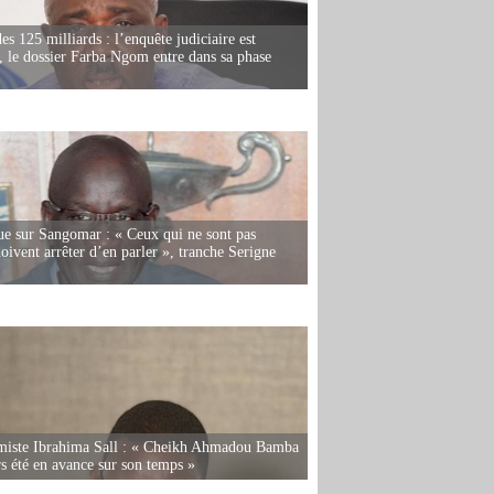
es 125 milliards : l’enquête judiciaire est
, le dossier Farba Ngom entre dans sa phase
e sur Sangomar : « Ceux qui ne sont pas
oivent arrêter d’en parler », tranche Serigne
miste Ibrahima Sall : « Cheikh Ahmadou Bamba
rs été en avance sur son temps »