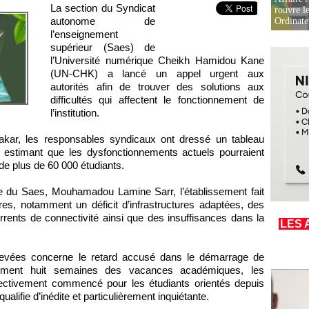
La section du Syndicat
rouvre l
autonome de
Ordinate
l’enseignement
supérieur (Saes) de
l’Université numérique Cheikh Hamidou Kane
(UN-CHK) a lancé un appel urgent aux
autorités afin de trouver des solutions aux
difficultés qui affectent le fonctionnement de
l’institution.
akar, les responsables syndicaux ont dressé un tableau
é, estimant que les dysfonctionnements actuels pourraient
de plus de 60 000 étudiants.
le du Saes, Mouhamadou Lamine Sarr, l’établissement fait
es, notamment un déficit d’infrastructures adaptées, des
rrents de connectivité ainsi que des insuffisances dans la
LES 
ulevées concerne le retard accusé dans le démarrage de
ulement huit semaines des vacances académiques, les
fectivement commencé pour les étudiants orientés depuis
alifie d’inédite et particulièrement inquiétante.