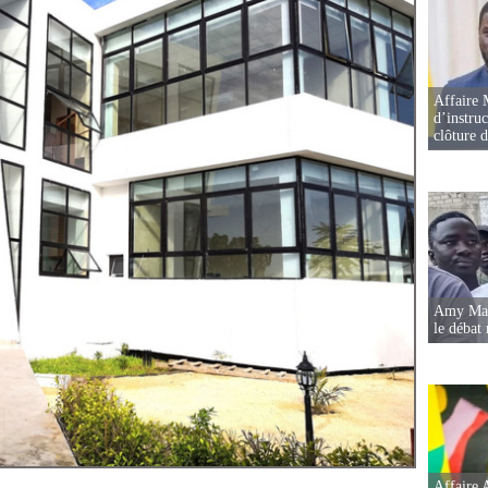
Affaire 
d’instruc
clôture 
Amy Mara
le débat 
Affaire 