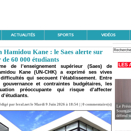
ACTUALITÉS
SPORTS
VIDÉOS
 Hamidou Kane : le Saes alerte sur
r de 60 000 étudiants
LES 
me de l’enseignement supérieur (Saes) de
Hamidou Kane (UN-CHK) a exprimé ses vives
ifficultés qui secouent l’établissement. Entre
 gouvernance et contraintes budgétaires, les
uation préoccupante qui risque d’affecter
 d’étudiants.
édigé par leral.net le Mardi 9 Juin 2026 à 18:54 | |
0
commentaire(s)|
Le Prési
Soumaré 
défend s