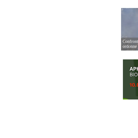
Confront
ordonne 