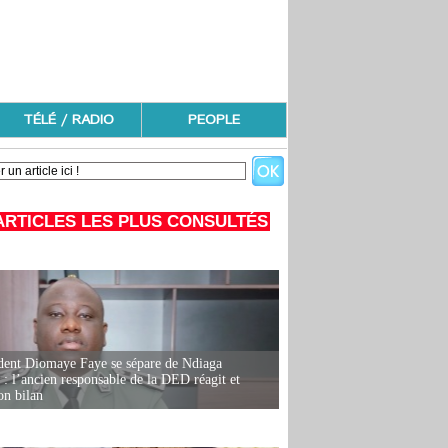
TÉLÉ / RADIO
PEOPLE
ARTICLES LES PLUS CONSULTÉS
dent Diomaye Faye se sépare de Ndiaga
: l’ancien responsable de la DED réagit et
on bilan