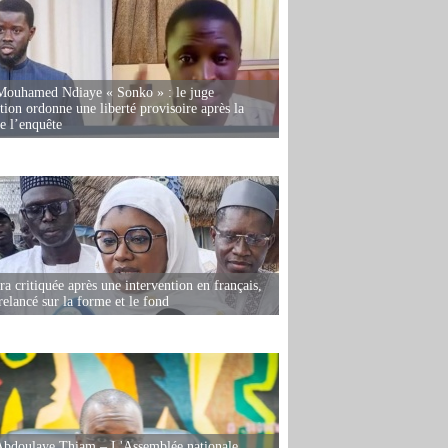
Mouhamed Ndiaye « Sonko » : le juge
tion ordonne une liberté provisoire après la
de l’enquête
 critiquée après une intervention en français,
relancé sur la forme et le fond
Abdoulaye Thiam – L'Assemblée nationale