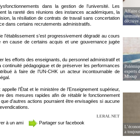
sfonctionnements dans la gestion de l’université. Les
Affaire d
t la rareté des réunions des instances académiques, la
terminée
ion, la résiliation de contrats de travail sans concertation
décisive
ce dans certains recrutements administratifs.
 de l’établissement s’est progressivement dégradé au cours
e en cause de certains acquis et une gouvernance jugée
er les efforts des enseignants, du personnel administratif et
la continuité pédagogique et de préserver les performances
Polémiqu
tribué à faire de l’UN-CHK un acteur incontournable de
experts d
Mboup
égal.
t appelle l’État et le ministère de l’Enseignement supérieur,
re des mesures rapides afin de rétablir le fonctionnement
nt que d’autres actions pourraient être envisagées si aucune
revendications.
LERAL NET
er à un ami
Partager sur facebook
L’écono
a toujou