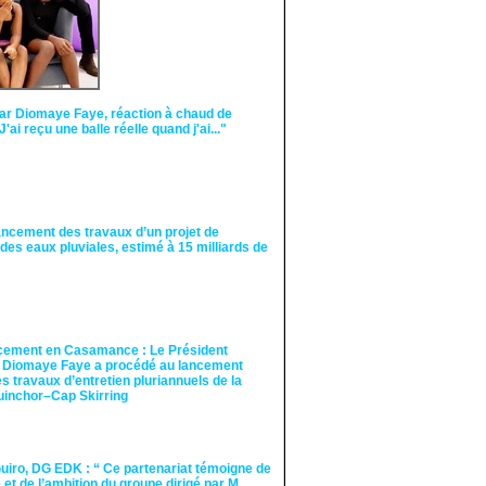
ar Diomaye Faye, réaction à chaud de
"J'ai reçu une balle réelle quand j'ai..."
ancement des travaux d’un projet de
des eaux pluviales, estimé à 15 milliards de
cement en Casamance : Le Président
 Diomaye Faye a procédé au lancement
des travaux d’entretien pluriannuels de la
guinchor–Cap Skirring
iro, DG EDK : “ Ce partenariat témoigne de
té et de l’ambition du groupe dirigé par M.