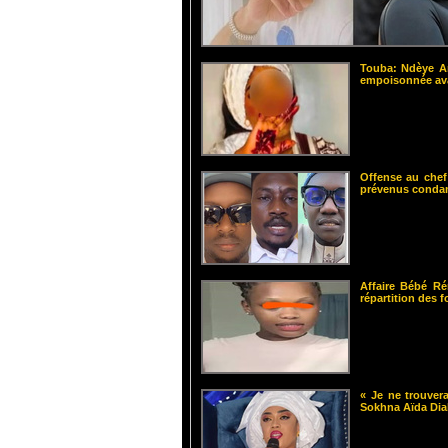
Touba: Ndèye Am
empoisonnée ava
Offense au chef
prévenus cond
Affaire Bébé Ré
répartition des 
« Je ne trouvera
Sokhna Aïda Dia