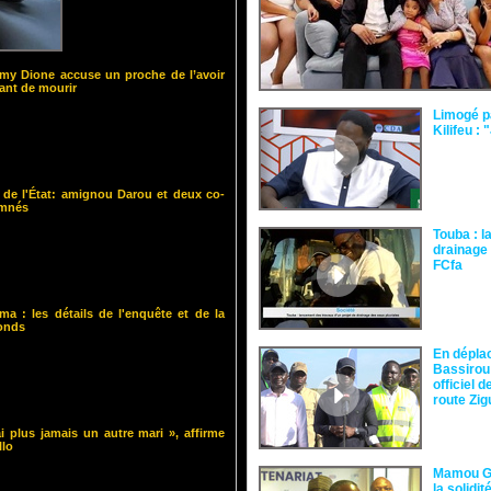
y Dione accuse un proche de l’avoir
nt de mourir
Limogé p
Kilifeu : 
 de l'État: amignou Darou et deux co-
amnés
Touba : l
drainage 
FCfa ‎
ma : les détails de l'enquête et de la
fonds
En dépla
Bassirou
officiel 
route Zi
i plus jamais un autre mari », affirme
llo
Mamou Gu
la solidi