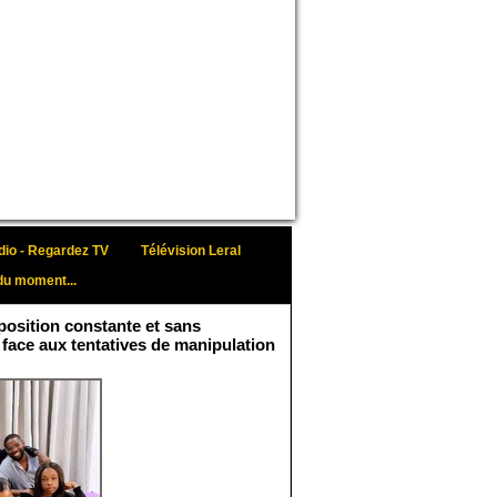
io - Regardez TV
Télévision Leral
du moment...
osition constante et sans
 face aux tentatives de manipulation
Face aux interprétations
malveillantes et aux
tentatives de
récupération visant à
semer le doute...