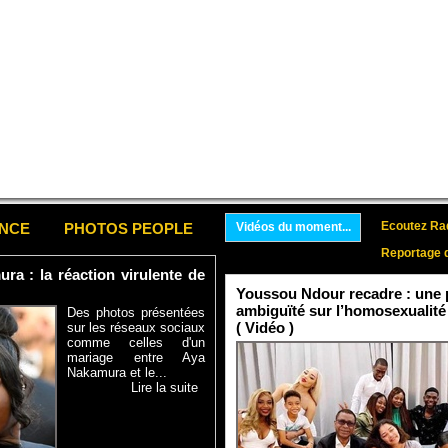
Ecoutez Rad
ENCE
PHOTOS PEOPLE
Vidéos du moment...
Reportage 
a : la réaction virulente de
Youssou Ndour recadre : une p
ambiguïté sur l’homosexualité
Des photos présentées
( Vidéo )
sur les réseaux sociaux
comme celles d'un
mariage entre Aya
Nakamura et le...
Lire la suite