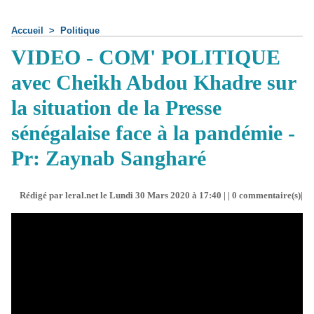
Accueil
>
Politique
VIDEO - COM' POLITIQUE
avec Cheikh Abdou Khadre sur
la situation de la Presse
sénégalaise face à la pandémie -
Pr: Zaynab Sangharé
Rédigé par leral.net le Lundi 30 Mars 2020 à 17:40 | |
0
commentaire(s)|