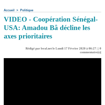
Accueil
>
Politique
VIDEO - Coopération Sénégal-
USA: Amadou Bâ décline les
axes prioritaires
Rédigé par leral.net le Lundi 17 Février 2020 à 06:27 | |
0
commentaire(s)|