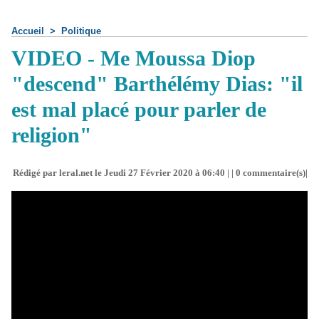
Accueil
>
Politique
VIDEO - Me Moussa Diop
"descend" Barthélémy Dias: "il
est mal placé pour parler de
religion"
Rédigé par leral.net le Jeudi 27 Février 2020 à 06:40 | |
0
commentaire(s)|