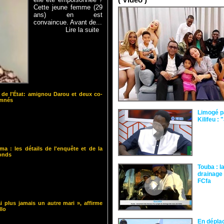
Cette jeune femme (29
ans) en est
convaincue. Avant de...
Lire la suite
 de l'État: amignou Darou et deux co-
amnés
Limogé p
Kilifeu : 
ma : les détails de l'enquête et de la
fonds
Touba : l
drainage 
FCfa ‎
i plus jamais un autre mari », affirme
llo
En dépla