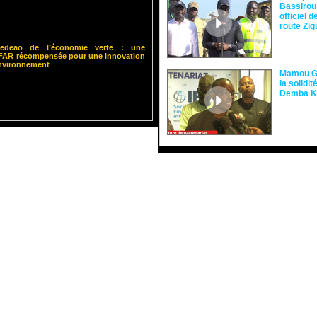
Bassirou
officiel 
route Zi
 Cedeao de l’économie verte : une
ISFAR récompensée pour une innovation
environnement
Mamou Gu
la solidi
Demba 