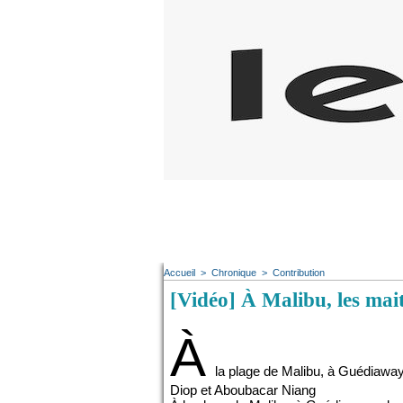
Accueil
>
Chronique
>
Contribution
[Vidéo] À Malibu, les mait
À
la plage de Malibu, à Guédiawaye
Diop et Aboubacar Niang