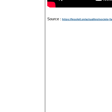
Source :
https://lesoleil.sn/actualites/societe-fai