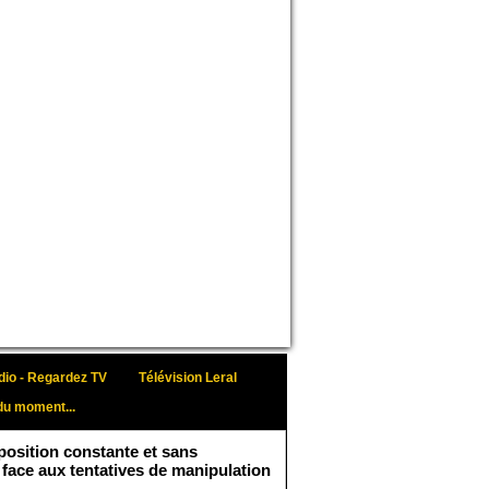
io - Regardez TV
Télévision Leral
du moment...
osition constante et sans
 face aux tentatives de manipulation