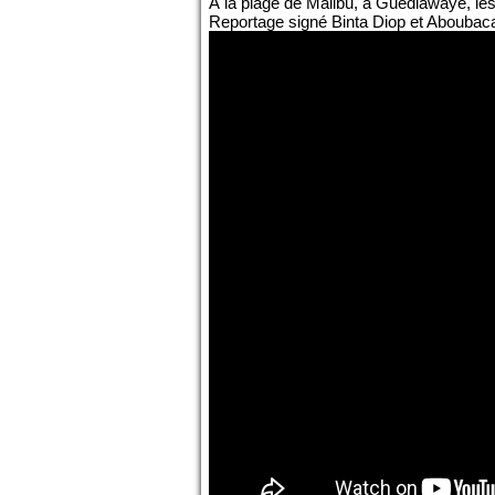
À la plage de Malibu, à Guédiawaye, les
Reportage signé Binta Diop et Aboubac