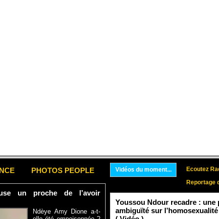
Ecoutez Rad
ENCE
PHOTOS PEOPLE
Vidéos du moment...
Reportage 
se un proche de l’avoir
Youssou Ndour recadre : une p
ambiguïté sur l’homosexualité
Ndèye Amy Dione a-t-
( Vidéo )
elle été empoisonnée ?