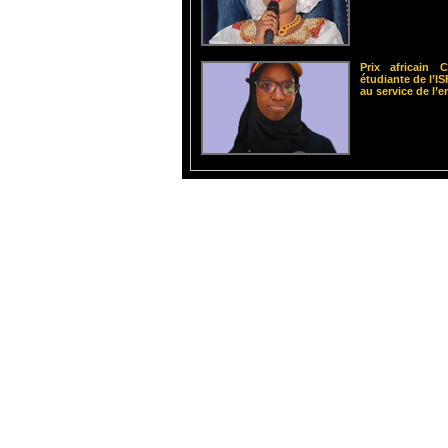
Prix africain
étudiante de l’
au service de l’