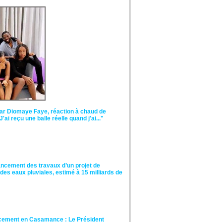
Face aux interprétations
malveillantes et aux
tentatives de
récupération visant à
semer le doute...
ar Diomaye Faye, réaction à chaud de
"J'ai reçu une balle réelle quand j'ai..."
ancement des travaux d’un projet de
des eaux pluviales, estimé à 15 milliards de
cement en Casamance : Le Président