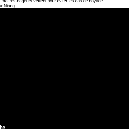
 maitres-nageurs veillent pour éviter les cas de noyade.
ar Niang