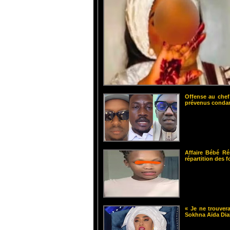
Offense au chef
prévenus cond
Affaire Bébé Ré
répartition des 
« Je ne trouvera
Sokhna Aïda Dia