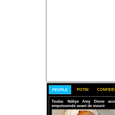
POTIN
CONFID
PEOPLE
Touba: Ndèye Amy Dione accu
empoisonnée avant de mourir