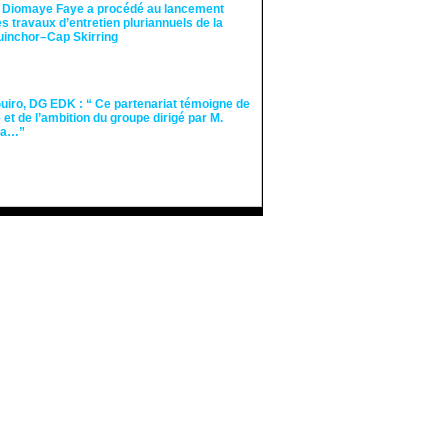
 Diomaye Faye a procédé au lancement
des travaux d’entretien pluriannuels de la
guinchor–Cap Skirring
iro, DG EDK : “ Ce partenariat témoigne de
té et de l’ambition du groupe dirigé par M.
Ka…”