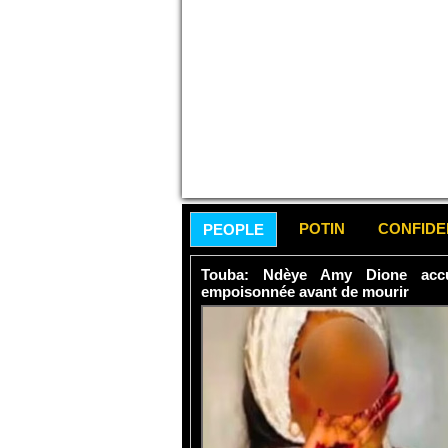
POTIN
CONFID
PEOPLE
Touba: Ndèye Amy Dione accu
empoisonnée avant de mourir