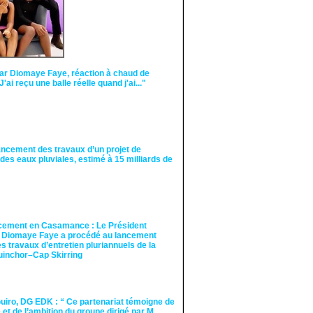
ar Diomaye Faye, réaction à chaud de
"J'ai reçu une balle réelle quand j'ai..."
ancement des travaux d’un projet de
des eaux pluviales, estimé à 15 milliards de
cement en Casamance : Le Président
 Diomaye Faye a procédé au lancement
des travaux d’entretien pluriannuels de la
guinchor–Cap Skirring
iro, DG EDK : “ Ce partenariat témoigne de
té et de l’ambition du groupe dirigé par M.