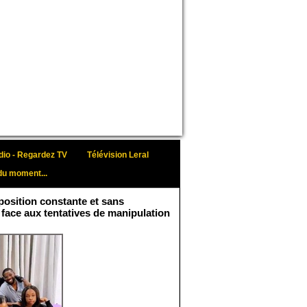
io - Regardez TV
Télévision Leral
du moment...
osition constante et sans
 face aux tentatives de manipulation
Face aux interprétations
malveillantes et aux
tentatives de
récupération visant à
semer le doute...