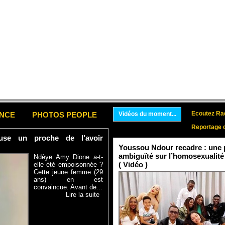
Ecoutez Rad
ENCE
PHOTOS PEOPLE
Vidéos du moment...
Reportage 
se un proche de l’avoir
Youssou Ndour recadre : une p
ambiguïté sur l’homosexualité
Ndèye Amy Dione a-t-
( Vidéo )
elle été empoisonnée ?
Cette jeune femme (29
ans) en est
convaincue. Avant de...
Lire la suite