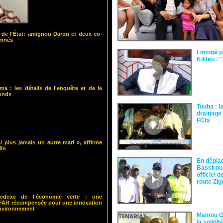
 de l'État: amignou Darou et deux co-
amnés
Limogé p
Kilifeu : 
ma : les détails de l'enquête et de la
fonds
Touba : l
drainage 
FCfa ‎
i plus jamais un autre mari », affirme
llo
En dépla
Bassirou
officiel 
route Zi
 Cedeao de l’économie verte : une
ISFAR récompensée pour une innovation
environnement
Mamou Gu
la solidi