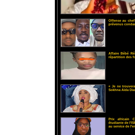
Offense au chef
prévenus cond
Affaire Bébé Ré
répartition des 
« Je ne trouvera
Sokhna Aïda Dia
Prix africain
étudiante de l’
au service de l’