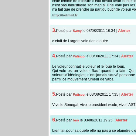
cette femme de ministre d'état devait avoir honte de
n'est pas industrielle son mari si il ne vole pas 
n'a fait que de prendre sa part du butin(le voleur vo
http://hotmail.fr
3.
Posté par
le 03/08/2011 16:34
|
Alerter
Samy
c etait de l argent vole rien d autre .
4.
Posté par
le 03/08/2011 17:34
|
Alerter
Patisco
Le voleur connaît le voleur et le loup le loup.
Qui vole est un voleur. Sauf quand il a faim. Qui
voleurs d'idéologies, n'ont jamais sauvé personn
parmi ce mouvement fumeur de yaba
5.
Posté par
le 03/08/2011 17:35
|
Alerter
Patisco
Vive le Sénégal, vive le président wade, vive l’AS
6.
Posté par
le 03/08/2011 19:25
|
Alerter
boy
bien fait pour sa guele elle na pas a se plaindre c e