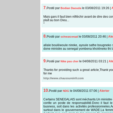
7.
Posté par
le 03/08/2011 19:26
|
A
Bodian Daouda
Mais gars il faut bien réfléchir avant de dire des c
plaît au bon Dieu...
*
8.
Posté par
le 03/08/2011 20:46
|
Ale
schwarzeraal
allale bouléwoule nireke, ayoule sathe bougneko
done ministre au senegal yombena kholéneko thi l
9.
Posté par
le 04/08/2011 03:21
|
Ale
Nike pas cher
Thanks for providing such a great article,Thank you f
for me
http://www.chaussureinfr.com
10.
Posté par
le 04/08/2011 07:06
|
Alerter
NDG
Certains SENEGALAIS sont méchants.Un ministre c
confie un poste de responsabilité.Donc il faut le 
busness, soit dans les activités professionneles
surtout dans le gouvernement de WADE.La femme d