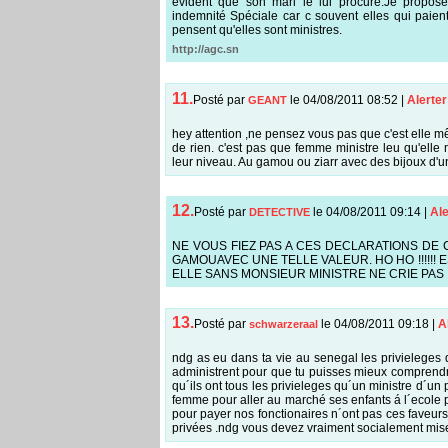
évident que son mari le lui procure.Je prop
indemnité Spéciale car c souvent elles qui paien
pensent qu'elles sont ministres.
http://agc.sn
11.
Posté par
le 04/08/2011 08:52
|
Alerter
GEANT
hey attention ,ne pensez vous pas que c'est elle m
de rien. c'est pas que femme ministre leu qu'elle 
leur niveau. Au gamou ou ziarr avec des bijou
12.
Posté par
le 04/08/2011 09:14
|
Ale
DETECTIVE
NE VOUS FIEZ PAS A CES DECLARATIONS DE C
GAMOUAVEC UNE TELLE VALEUR. HO HO !!!!!!
ELLE SANS MONSIEUR MINISTRE NE CRIE PAS
13.
Posté par
le 04/08/2011 09:18
|
A
schwarzeraal
ndg as eu dans ta vie au senegal les privieleges d
administrent pour que tu puisses mieux comprend
qu´ils ont tous les privieleges qu´un ministre d´un 
femme pour aller au marché ses enfants á l´ecole 
pour payer nos fonctionaires n´ont pas ces faveurs ,
privées .ndg vous devez vraiment socialement mis