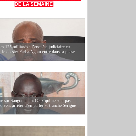
DE LA SEMAINE
es 125 milliards : l’enquête judiciaire est
, le dossier Farba Ngom entre dans sa phase
e sur Sangomar : « Ceux qui ne sont pas
oivent arrêter d’en parler », tranche Serigne