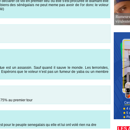
 déclarer ce vol en premier lieu ou elle s'est procurée le diamant elle
les biens des sénégalais ne peut meme pas avoir de l'or donc le voleur
lé)
Rumeurs 
virulent
 tue est un assassin. Sauf quand il sauve le monde. Les terroristes,
e. Espérons que le voleur n’est pas un fumeur de yaba ou un membre
T 75% au premier tour
st pour le peuple senegalais qu elle et lui ont volé rien na dre
LES 