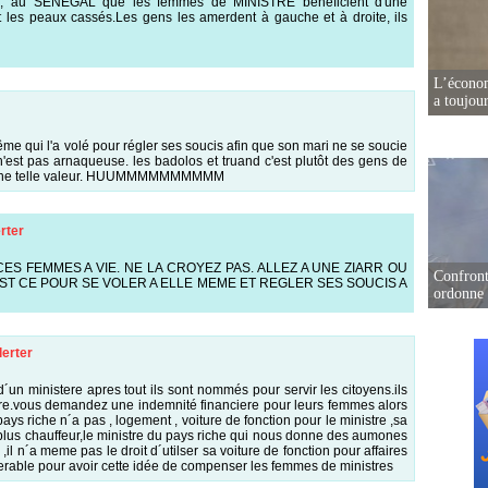
ose, au SENEGAL que les femmes de MINISTRE bénéficient d'une
t les peaux cassés.Les gens les amerdent à gauche et à droite, ils
L’écono
a toujou
ême qui l'a volé pour régler ses soucis afin que son mari ne se soucie
n'est pas arnaqueuse. les badolos et truand c'est plutôt des gens de
x d'une telle valeur. HUUMMMMMMMMMM
rter
ES FEMMES A VIE. NE LA CROYEZ PAS. ALLEZ A UNE ZIARR OU
Confront
 EST CE POUR SE VOLER A ELLE MEME ET REGLER SES SOUCIS A
ordonne 
lerter
´un ministere apres tout ils sont nommés pour servir les citoyens.ils
re.vous demandez une indemnité financiere pour leurs femmes alors
pays riche n´a pas , logement , voiture de fonction pour le ministre ,sa
plus chauffeur,le ministre du pays riche qui nous donne des aumones
il n´a meme pas le droit d´utilser sa voiture de fonction pour affaires
erable pour avoir cette idée de compenser les femmes de ministres