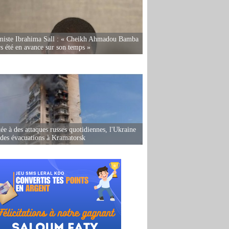
miste Ibrahima Sall : « Cheikh Ahmadou Bamba
rs été en avance sur son temps »
ée à des attaques russes quotidiennes, l'Ukraine
des évacuations à Kramatorsk