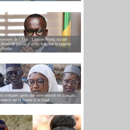
 sommet de l’État : Lamine Niang accuse
 prises de parole d’avoir fragilisé le tandem
-Sonko
 critiquée après une intervention en français,
relancé sur la forme et le fond