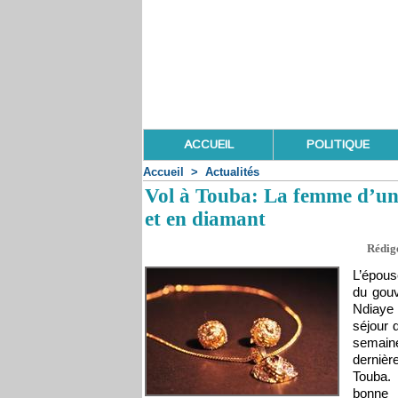
ACCUEIL
POLITIQUE
Accueil
>
Actualités
Vol à Touba: La femme d’un 
et en diamant
Rédigé
L’épous
du gou
Ndiaye
séjour d
semain
derniè
Touba.
bonne