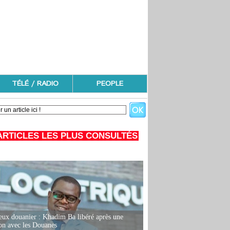
TÉLÉ / RADIO
PEOPLE
ARTICLES LES PLUS CONSULTÉS
eux douanier : Khadim Ba libéré après une
ion avec les Douanes