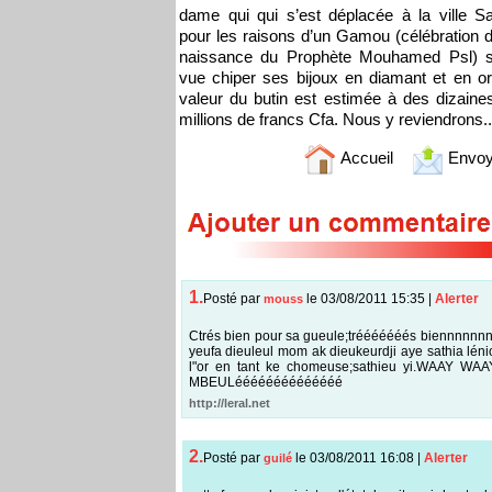
dame qui qui s’est déplacée à la ville Sa
pour les raisons d’un Gamou (célébration d
naissance du Prophète Mouhamed Psl) s
vue chiper ses bijoux en diamant et en or
valeur du butin est estimée à des dizaine
millions de francs Cfa. Nous y reviendrons..
Accueil
Envoy
1.
Posté par
le 03/08/2011 15:35
|
Alerter
mouss
Ctrés bien pour sa gueule;trééééééés biennnnnnnn
yeufa dieuleul mom ak dieukeurdji aye sathia lé
l"or en tant ke chomeuse;sathieu yi.WAAY 
MBEULéééééééééééééé
http://leral.net
2.
Posté par
le 03/08/2011 16:08
|
Alerter
guilé