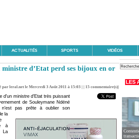
ACTUALITÉS
SPORTS
VIDÉOS
ministre d’Etat perd ses bijoux en or
LES 
 par leral.net le Mercredi 3 Août 2011 à 15:03 | |
15
commentaire(s)|
e d’un ministre d’Etat très puissant
vernement de Souleymane Ndéné
 n’est pas prête à oublier son
e la
e
re à
 La
Contenti
transact