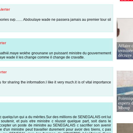
lerter
onories svp........ Abdoulaye wade ne passera jamais au premier tour sil
rter
Affaire d
terminée
 sathié.maye wokhe gnounane un puissant ministre du gouvernement
décisive
aye wade il les change comme il change de cravatte.
rter
or sharing the information.I like it very much.it is of vital importance
Polémiqu
experts d
Mboup
 quelqu'un qui a du mérites.Sur des millions de SENEGALAIS ont lui
soutenir, et puis etre ministre c réussir quelque part, soit dans le
.Accepter un poste de ministre au SENEGALAIS c sacrifier son avenir
'un ministre peut travailler durement pour avoir des biens, c pas