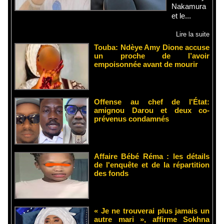
Nakamura
et le...
Lire la suite
Touba: Ndèye Amy Dione accuse
un proche de l’avoir
empoisonnée avant de mourir
Offense au chef de l'État:
amignou Darou et deux co-
prévenus condamnés
Affaire Bébé Réma : les détails
de l'enquête et de la répartition
des fonds
« Je ne trouverai plus jamais un
autre mari », affirme Sokhna