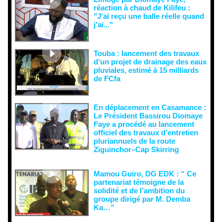
réaction à chaud de Kilifeu :
"J'ai reçu une balle réelle quand
j'ai..."
Touba : lancement des travaux
d’un projet de drainage des eaux
pluviales, estimé à 15 milliards
de FCfa ‎
En déplacement en Casamance :
Le Président Bassirou Diomaye
Faye a procédé au lancement
officiel des travaux d’entretien
pluriannuels de la route
Ziguinchor–Cap Skirring
Mamou Guiro, DG EDK : “ Ce
partenariat témoigne de la
solidité et de l’ambition du
groupe dirigé par M. Demba
Ka…”