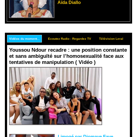
Aïda Diallo
Vidéos du moment...
Ecoutez Radio - Regardez TV
Télévision Leral
Rep
Youssou Ndour recadre : une position constante
et sans ambiguïté sur l’homosexualité face aux
tentatives de manipulation ( Vidéo )
Face aux
interprétati
ons
malveillant
es et aux
tentatives
de
récupératio
n visant à
semer le
doute...
Limogé par Diomaye Faye,