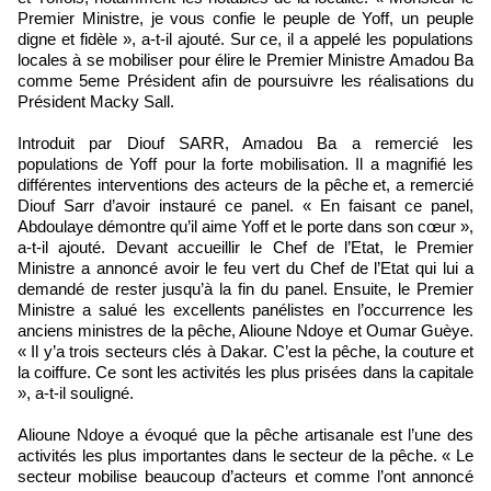
Premier Ministre, je vous confie le peuple de Yoff, un peuple
digne et fidèle », a-t-il ajouté. Sur ce, il a appelé les populations
locales à se mobiliser pour élire le Premier Ministre Amadou Ba
comme 5eme Président afin de poursuivre les réalisations du
Président Macky Sall.
Introduit par Diouf SARR, Amadou Ba a remercié les
populations de Yoff pour la forte mobilisation. Il a magnifié les
différentes interventions des acteurs de la pêche et, a remercié
Diouf Sarr d’avoir instauré ce panel. « En faisant ce panel,
Abdoulaye démontre qu’il aime Yoff et le porte dans son cœur »,
a-t-il ajouté. Devant accueillir le Chef de l’Etat, le Premier
Ministre a annoncé avoir le feu vert du Chef de l’Etat qui lui a
demandé de rester jusqu’à la fin du panel. Ensuite, le Premier
Ministre a salué les excellents panélistes en l’occurrence les
anciens ministres de la pêche, Alioune Ndoye et Oumar Guèye.
« Il y’a trois secteurs clés à Dakar. C’est la pêche, la couture et
la coiffure. Ce sont les activités les plus prisées dans la capitale
», a-t-il souligné.
Alioune Ndoye a évoqué que la pêche artisanale est l’une des
activités les plus importantes dans le secteur de la pêche. « Le
secteur mobilise beaucoup d’acteurs et comme l’ont annoncé