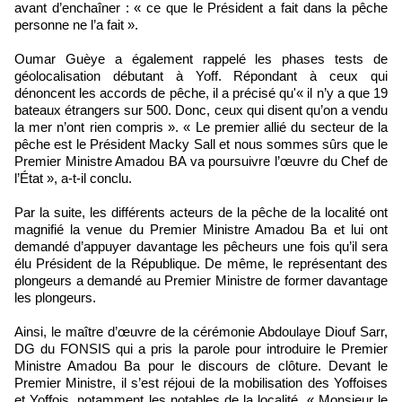
avant d’enchaîner : « ce que le Président a fait dans la pêche
personne ne l’a fait ».
Oumar Guèye a également rappelé les phases tests de
géolocalisation débutant à Yoff. Répondant à ceux qui
dénoncent les accords de pêche, il a précisé qu'« il n’y a que 19
bateaux étrangers sur 500. Donc, ceux qui disent qu’on a vendu
la mer n’ont rien compris ». « Le premier allié du secteur de la
pêche est le Président Macky Sall et nous sommes sûrs que le
Premier Ministre Amadou BA va poursuivre l’œuvre du Chef de
l’État », a-t-il conclu.
Par la suite, les différents acteurs de la pêche de la localité ont
magnifié la venue du Premier Ministre Amadou Ba et lui ont
demandé d’appuyer davantage les pêcheurs une fois qu’il sera
élu Président de la République. De même, le représentant des
plongeurs a demandé au Premier Ministre de former davantage
les plongeurs.
Ainsi, le maître d’œuvre de la cérémonie Abdoulaye Diouf Sarr,
DG du FONSIS qui a pris la parole pour introduire le Premier
Ministre Amadou Ba pour le discours de clôture. Devant le
Premier Ministre, il s’est réjoui de la mobilisation des Yoffoises
et Yoffois, notamment les notables de la localité. « Monsieur le