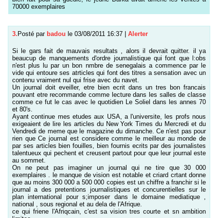
70000 exemplaires
3.
Posté par
badou
le 03/08/2011 16:37
|
Alerter
Si le gars fait de mauvais resultats , alors il devrait quitter. il ya
beaucup de manquements d'ordre journalistique qui font que l:obs
n'est plus lu par un bon nmbre de senegalais a commence par le
vide qui entoure ses atrticles qui font des titres a sensation avec un
contenu vraiment nul qui frise avec du navet.
Un journal doit eveiller, etre bien ecrit dans un tres bon francais
pouvant etre recommande comme lecture dans les salles de classe
comme ce fut le cas avec le quotidien Le Soliel dans les annes 70
et 80's.
Ayant continue mes etudes aux USA, a l'universite, les profs nous
exigeaient de lire les articles du New York Times du Mercredi et du
Vendredi de meme que le magazine du dimanche. Ce n'est pas pour
rien que Ce journal est considere comme le meilleur au monde de
par ses articles bien fouilles, bien fournis ecrits par des journalistes
talentueux qui pechent et creusent partout pour que leur journal este
au sommet.
On ne peut pas imaginer un journal qui ne tire que 30 000
exemplaires . le manque de vision est notable et criard crtant donne
que au moins 300 000 a 500 000 copies est un chiffre a franchir si le
journal a des pretentions journalistiques et concurentielles sur le
plan international pour s;imposer dans le domaine mediatique ,
national , sous regional et au dela de l'Afrique.
ce qui friene l'Afriqcain, c'est sa vision tres courte et sn ambition