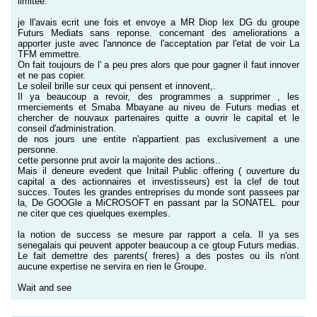
limitee.
je ll'avais ecrit une fois et envoye a MR Diop lex DG du groupe
Futurs Mediats sans reponse. concernant des ameliorations a
apporter juste avec l'annonce de l'acceptation par l'etat de voir La
TFM emmettre.
On fait toujours de l' a peu pres alors que pour gagner il faut innover
et ne pas copier.
Le soleil brille sur ceux qui pensent et innovent,.
Il ya beaucoup a revoir, des programmes a supprimer , les
rmerciements et Smaba Mbayane au niveu de Futurs medias et
chercher de nouvaux partenaires quitte a ouvrir le capital et le
conseil d'administration.
de nos jours une entite n'appartient pas exclusivement a une
personne.
cette personne prut avoir la majorite des actions..
Mais il deneure evedent que Initail Public offering ( ouverture du
capital a des actionnaires et investisseurs) est la clef de tout
succes. Toutes les grandes entreprises du monde sont passees par
la, De GOOGle a MiCROSOFT en passant par la SONATEL. pour
ne citer que ces qiuelques exemples.
la notion de success se mesure par rapport a cela. Il ya ses
senegalais qui peuvent appoter beaucoup a ce gtoup Futurs medias.
Le fait demettre des parents( freres) a des postes ou ils n'ont
aucune expertise ne servira en rien le Groupe.
Wait and see