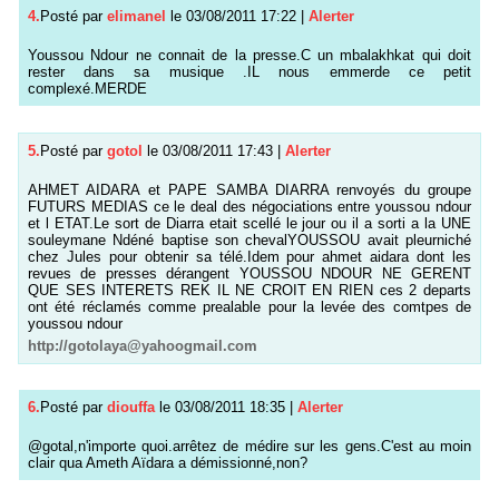
4.
Posté par
elimanel
le 03/08/2011 17:22
|
Alerter
Youssou Ndour ne connait de la presse.C un mbalakhkat qui doit
rester dans sa musique .IL nous emmerde ce petit
complexé.MERDE
5.
Posté par
gotol
le 03/08/2011 17:43
|
Alerter
AHMET AIDARA et PAPE SAMBA DIARRA renvoyés du groupe
FUTURS MEDIAS ce le deal des négociations entre youssou ndour
et l ETAT.Le sort de Diarra etait scellé le jour ou il a sorti a la UNE
souleymane Ndéné baptise son chevalYOUSSOU avait pleurniché
chez Jules pour obtenir sa télé.Idem pour ahmet aidara dont les
revues de presses dérangent YOUSSOU NDOUR NE GERENT
QUE SES INTERETS REK IL NE CROIT EN RIEN ces 2 departs
ont été réclamés comme prealable pour la levée des comtpes de
youssou ndour
http://gotolaya@yahoogmail.com
6.
Posté par
diouffa
le 03/08/2011 18:35
|
Alerter
@gotal,n'importe quoi.arrêtez de médire sur les gens.C'est au moin
clair qua Ameth Aïdara a démissionné,non?