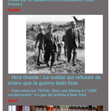
Preuve )
Insolite
Hirō Onoda : Le soldat qui refusait de
croire que la guerre était finie
Fake news sur TikTok : Non, une femme à l’“ADN
extraterrestre” n’a pas été arrêtée à New York
Sport