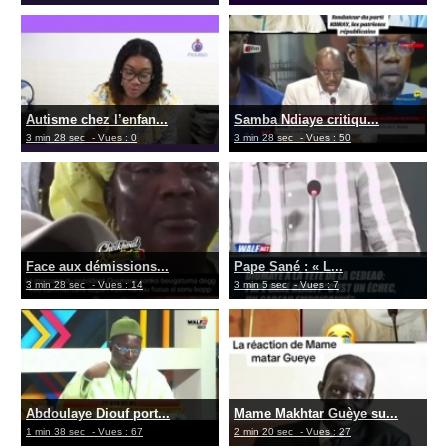
Autisme chez l’enfan...
Samba Ndiaye critiqu...
3 min 28 sec
- Vues : 0
3 min 28 sec
- Vues : 50
Face aux démissions...
Pape Sané : « L...
3 min 28 sec
- Vues : 14
3 min 5 sec
- Vues : 7
Abdoulaye Diouf port...
Mame Makhtar Guèye su...
1 min 38 sec
- Vues : 67
2 min 20 sec
- Vues : 27