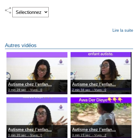
Lire la suite
Autres vidéos
Autisme chez l’enfan...
Autisme chez l’enfan...
3 min 28 sec
- Vues : 0
2 min 58 sec
- Vues : 0
Autisme chez l’enfan...
Autisme chez l’enfan...
3 min 20 sec
- Vues : 0
3 min 23 sec
- Vues : 2