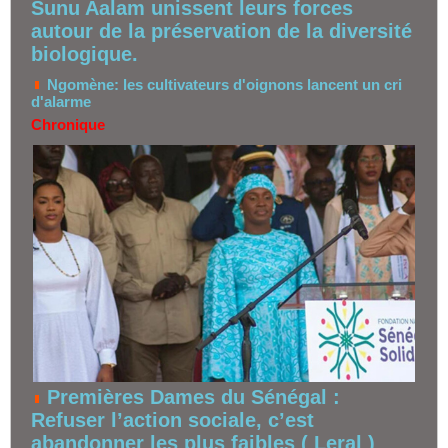
Sunu Aalam unissent leurs forces
autour de la préservation de la diversité
biologique.
Ngomène: les cultivateurs d'oignons lancent un cri
d'alarme
Chronique
Premières Dames du Sénégal :
Refuser l’action sociale, c’est
abandonner les plus faibles ( Leral )