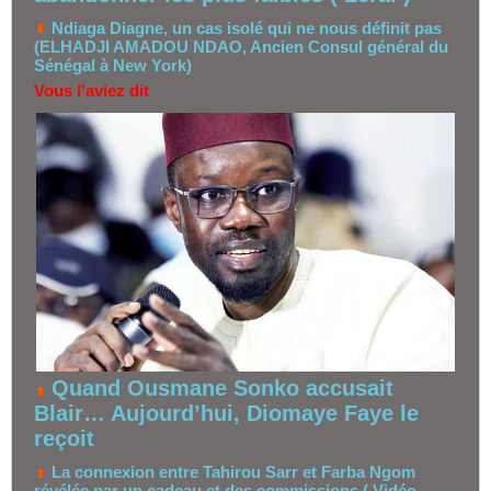
Ndiaga Diagne, un cas isolé qui ne nous définit pas
(ELHADJI AMADOU NDAO, Ancien Consul général du
Sénégal à New York)
Vous l'aviez dit
Quand Ousmane Sonko accusait
Blair… Aujourd’hui, Diomaye Faye le
reçoit
La connexion entre Tahirou Sarr et Farba Ngom
révélée par un cadeau et des commissions ( Vidéo