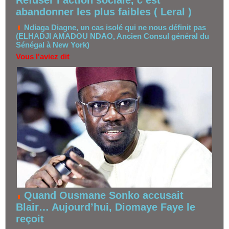
abandonner les plus faibles ( Leral )
Ndiaga Diagne, un cas isolé qui ne nous définit pas
(ELHADJI AMADOU NDAO, Ancien Consul général du
Sénégal à New York)
Vous l'aviez dit
Quand Ousmane Sonko accusait
Blair… Aujourd’hui, Diomaye Faye le
reçoit