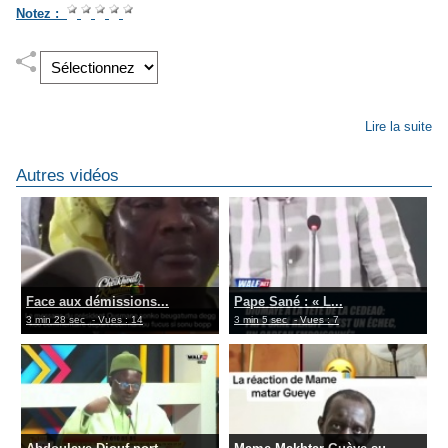
Notez :
Lire la suite
Autres vidéos
Face aux démissions...
Pape Sané : « L...
3 min 28 sec
- Vues : 14
3 min 5 sec
- Vues : 7