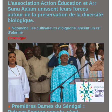
L'association Action Éducation et Arr
Sunu Aalam unissent leurs forces
autour de la préservation de la diversité
biologique.
Ngomène: les cultivateurs d'oignons lancent un cri
d'alarme
Chronique
Premières Dames du Sénégal :
Refuser l’action sociale, c’est