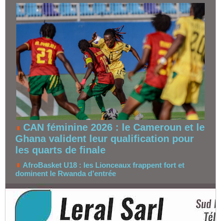
CAN féminine 2026 : le Cameroun et le
Ghana valident leur qualification pour
les quarts de finale
AfroBasket U18 : les Lionceaux frappent fort et
dominent le Rwanda d’entrée