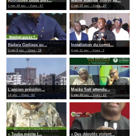
Abdoulaye Diouf port...
Mame Makhtar Guèye su...
1 min 38 sec
- Vues : 67
2 min 20 sec
- Vues : 27
Badara Gadiaga au...
Installation du comit...
2 min 9 sec
- Vues : 19
4 min 11 sec
- Vues : 2
L'ancien présiden...
Macky Sall attendu...
14 sec
- Vues : 92
1 min 36 sec
- Vues : 42
« Touba mérite l...
« Des députés violent...