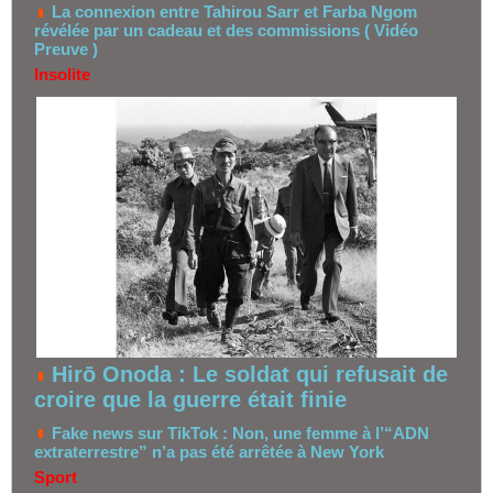
La connexion entre Tahirou Sarr et Farba Ngom
révélée par un cadeau et des commissions ( Vidéo
Preuve )
Insolite
Hirō Onoda : Le soldat qui refusait de
croire que la guerre était finie
Fake news sur TikTok : Non, une femme à l’“ADN
extraterrestre” n’a pas été arrêtée à New York
Sport