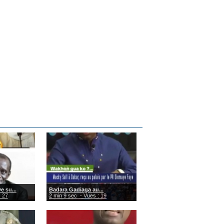
 su...
Badara Gadiaga au...
: 27
2 min 9 sec
- Vues : 19