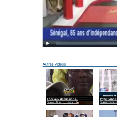
Autres vidéos
Face aux démissions...
Pape Sané : 
3 min 28 sec
- Vues : 14
3 min 5 sec
-