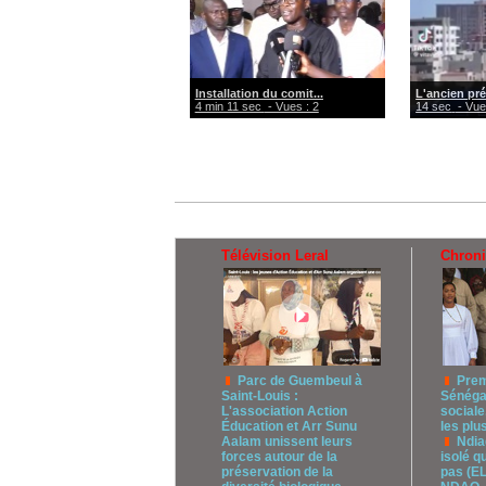
Installation du comit...
L'ancien pré
4 min 11 sec
- Vues : 2
14 sec
- Vue
Télévision Leral
Chron
Parc de Guembeul à
Prem
Saint-Louis :
Sénégal
L'association Action
sociale
Éducation et Arr Sunu
les plus
Aalam unissent leurs
Ndia
forces autour de la
isolé q
préservation de la
pas (