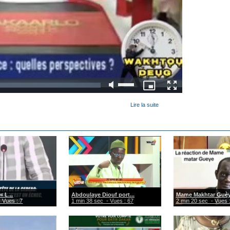
Lire la suite
« L...
Abdoulaye Diouf port...
Mame Makhtar Guèye
 Vues : 7
1 min 38 sec
- Vues : 67
2 min 20 sec
- Vues 