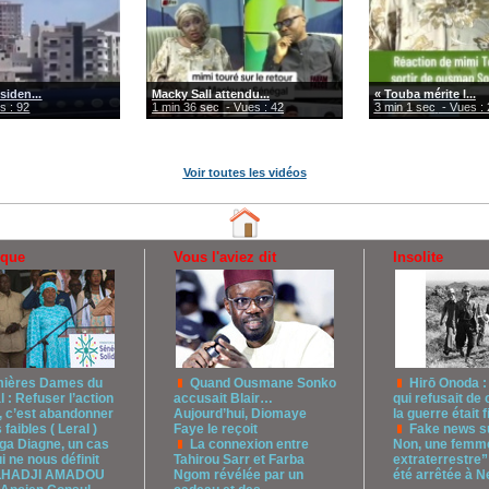
siden...
Macky Sall attendu...
« Touba mérite l...
s : 92
1 min 36 sec
- Vues : 42
3 min 1 sec
- Vues : 
Voir toutes les vidéos
ique
Vous l'aviez dit
Insolite
ières Dames du
Quand Ousmane Sonko
Hirō Onoda :
 : Refuser l’action
accusait Blair…
qui refusait de 
, c’est abandonner
Aujourd’hui, Diomaye
la guerre était f
 faibles ( Leral )
Faye le reçoit
Fake news su
ga Diagne, un cas
La connexion entre
Non, une femme
ui ne nous définit
Tahirou Sarr et Farba
extraterrestre”
ELHADJI AMADOU
Ngom révélée par un
été arrêtée à 