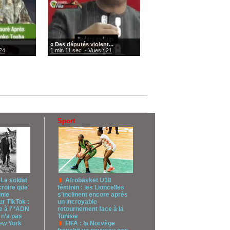
« Des députés violent...
24
1 min 11 sec
- Vues : 21
Sport
 Le soldat
Afrobasket U18
croire que
féminin : les Lioncelles
inie
s’inclinent encore après
r TikTok :
un incroyable
 à l’“ADN
retournement face à la
 n’a pas
Tunisie
New York
FIFA : la Norvège