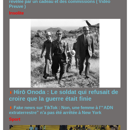
révélée par un cadeau et des commissions ( Vidéo
Preuve )
Insolite
Hirō Onoda : Le soldat qui refusait de
croire que la guerre était finie
Fake news sur TikTok : Non, une femme à l’“ADN
extraterrestre” n’a pas été arrêtée à New York
Sport