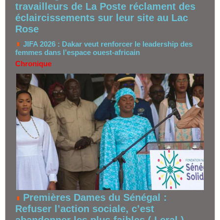
travailleurs de La Poste réclament des
éclaircissements sur leur site au Lac
Rose
JIFA 2026 : Dakar veut renforcer le leadership des
femmes dans l’espace ouest-africain
Chronique
Premières Dames du Sénégal :
Refuser l’action sociale, c’est
abandonner les plus faibles ( Leral )