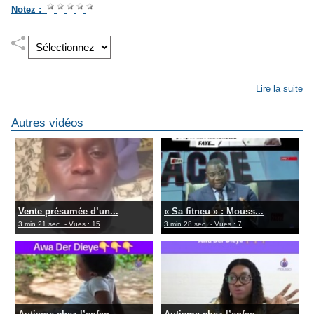
Notez :
Lire la suite
Autres vidéos
Vente présumée d’un...
« Sa fitneu » : Mouss...
3 min 21 sec
- Vues : 15
3 min 28 sec
- Vues : 7