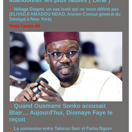
Ndiaga Diagne, un cas isolé qui ne nous définit pas
(ELHADJI AMADOU NDAO, Ancien Consul général du
Sénégal à New York)
Vous l'aviez dit
Quand Ousmane Sonko accusait
Blair… Aujourd’hui, Diomaye Faye le
reçoit
La connexion entre Tahirou Sarr et Farba Ngom