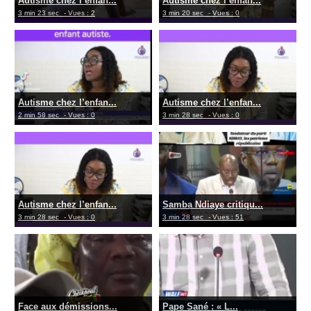
Autisme chez l’enfan...
Autisme chez l’enfan...
3 min 23 sec
- Vues : 2
3 min 20 sec
- Vues : 0
Autisme chez l’enfan...
Autisme chez l’enfan...
2 min 58 sec
- Vues : 0
3 min 28 sec
- Vues : 0
Autisme chez l’enfan...
Samba Ndiaye critiqu...
3 min 28 sec
- Vues : 0
3 min 28 sec
- Vues : 51
Face aux démissions...
Pape Sané : « L...