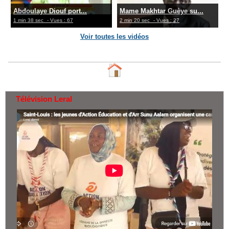
Abdoulaye Diouf port...
Mame Makhtar Guèye su...
1 min 38 sec
- Vues : 67
2 min 20 sec
- Vues : 27
Voir toutes les vidéos
Télévision Leral