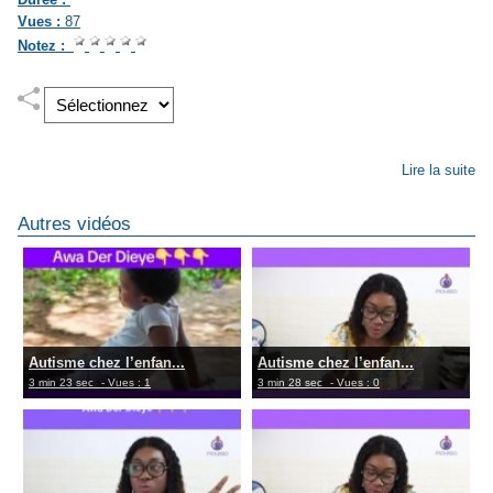
Vues :
87
Notez :
Lire la suite
Autres vidéos
Autisme chez l’enfan...
Autisme chez l’enfan...
3 min 23 sec
- Vues : 1
3 min 28 sec
- Vues : 0