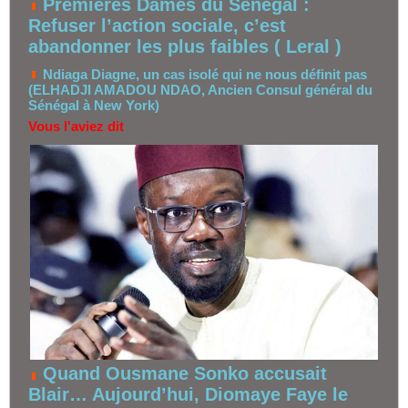
Premières Dames du Sénégal :
Refuser l’action sociale, c’est
abandonner les plus faibles ( Leral )
Ndiaga Diagne, un cas isolé qui ne nous définit pas
(ELHADJI AMADOU NDAO, Ancien Consul général du
Sénégal à New York)
Vous l'aviez dit
Quand Ousmane Sonko accusait
Blair… Aujourd’hui, Diomaye Faye le