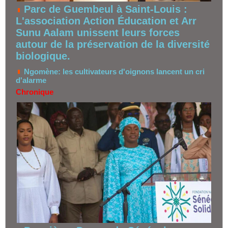
Parc de Guembeul à Saint-Louis :
L'association Action Éducation et Arr
Sunu Aalam unissent leurs forces
autour de la préservation de la diversité
biologique.
Ngomène: les cultivateurs d'oignons lancent un cri
d'alarme
Chronique