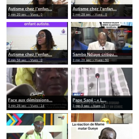
Autisme chez l’enfan...
Autisme chez l’enfan...
3 min 20 sec
- Vues : 0
3 min 28 sec
- Vues : 0
Autisme chez l’enfan...
Samba Ndiaye critiqu...
2 min 58 sec
- Vues : 0
3 min 28 sec
- Vues : 50
Face aux démissions...
Pape Sané : « L...
3 min 28 sec
- Vues : 14
3 min 5 sec
- Vues : 7