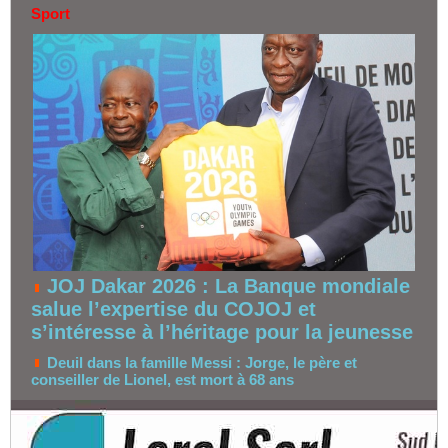
Sport
JOJ Dakar 2026 : La Banque mondiale
salue l’expertise du COJOJ et
s’intéresse à l’héritage pour la jeunesse
Deuil dans la famille Messi : Jorge, le père et
conseiller de Lionel, est mort à 68 ans