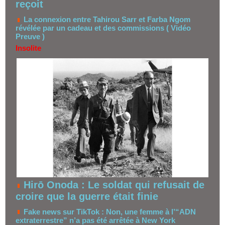
reçoit
La connexion entre Tahirou Sarr et Farba Ngom
révélée par un cadeau et des commissions ( Vidéo
Preuve )
Insolite
Hirō Onoda : Le soldat qui refusait de
croire que la guerre était finie
Fake news sur TikTok : Non, une femme à l’“ADN
extraterrestre” n’a pas été arrêtée à New York