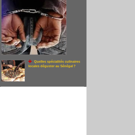
Quelles spécialités culinaires
locales déguster au Sénégal ?