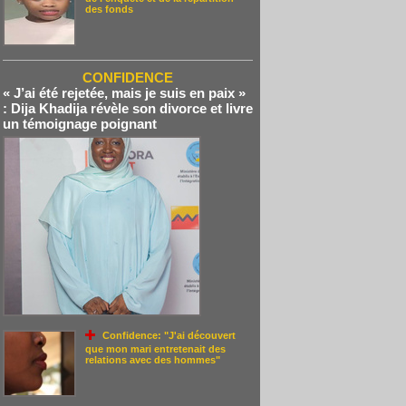
des fonds
CONFIDENCE
« J’ai été rejetée, mais je suis en paix »
: Dija Khadija révèle son divorce et livre
un témoignage poignant
Confidence: "J'ai découvert
que mon mari entretenait des
relations avec des hommes"