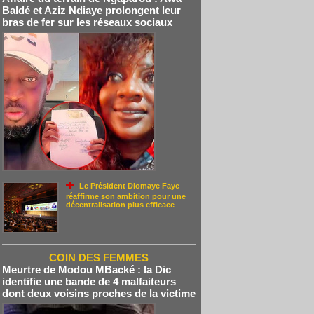
Baldé et Aziz Ndiaye prolongent leur
bras de fer sur les réseaux sociaux
Le Président Diomaye Faye
réaffirme son ambition pour une
décentralisation plus efficace
COIN DES FEMMES
Meurtre de Modou MBacké : la Dic
identifie une bande de 4 malfaiteurs
dont deux voisins proches de la victime