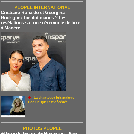
PEOPLE INTERNATIONAL
Cristiano Ronaldo et Georgina
Rodriguez bientôt mariés ? Les
révélations sur une cérémonie de luxe
à Madère
La chanteuse britannique
Bonnie Tyler est décédée
PHOTOS PEOPLE
Affaire du terrain de Ngaparou : Awa