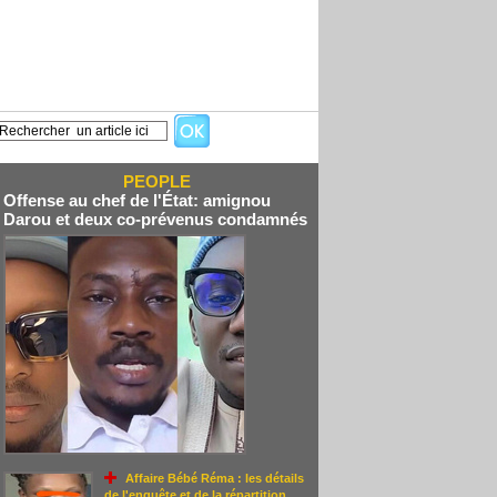
PEOPLE
Offense au chef de l'État: amignou
Darou et deux co-prévenus condamnés
Affaire Bébé Réma : les détails
de l'enquête et de la répartition