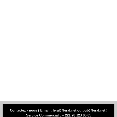
Contactez - nous ( Email : leral@leral.net ou pub@leral.net )
Service Commercial : + 221 78 323 05 05