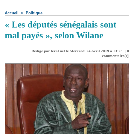
Accueil
>
Politique
​« Les députés sénégalais sont
mal payés », selon Wilane
Rédigé par leral.net le Mercredi 24 Avril 2019 à 13:25 | |
0
commentaire(s)|