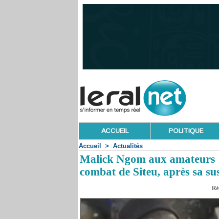
ACCUEIL
POLITIQUE
Accueil
>
Actualités
Malick Ngom aux amateurs : «
combat de Siteu, après sa su
Ré