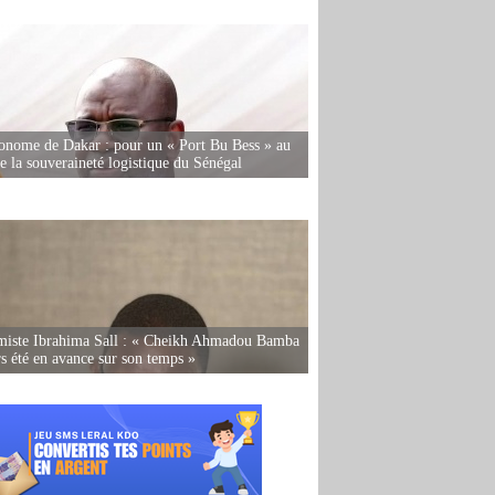
onome de Dakar : pour un « Port Bu Bess » au
de la souveraineté logistique du Sénégal
miste Ibrahima Sall : « Cheikh Ahmadou Bamba
rs été en avance sur son temps »