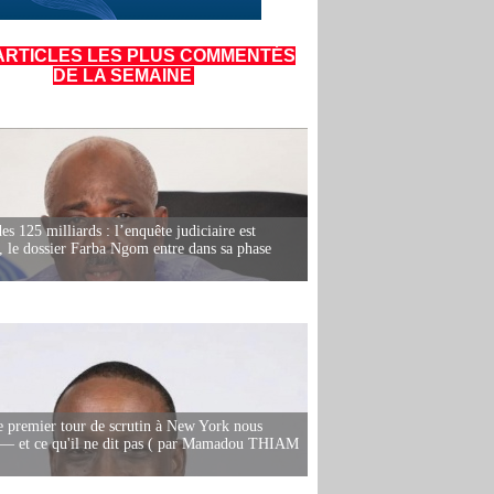
ARTICLES LES PLUS COMMENTÉS
DE LA SEMAINE
es 125 milliards : l’enquête judiciaire est
, le dossier Farba Ngom entre dans sa phase
e premier tour de scrutin à New York nous
— et ce qu'il ne dit pas ( par Mamadou THIAM