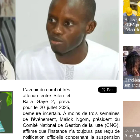
Hausse d
FCFA pou
l’électric
Harcèleme
son anc
L’avenir du combat très
attendu entre Siteu et
Balla Gaye 2, prévu
pour le 20 juillet 2025,
demeure incertain. À moins de trois semaines
de l’événement, Malick Ngom, président du
Comité National de Gestion de la lutte (CNG),
Deuil d
affirme que l’instance n’a toujours pas reçu de
Amy Mbac
notification officielle concernant la suspension