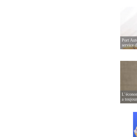
Port Aut
service 
L’écono
a toujou