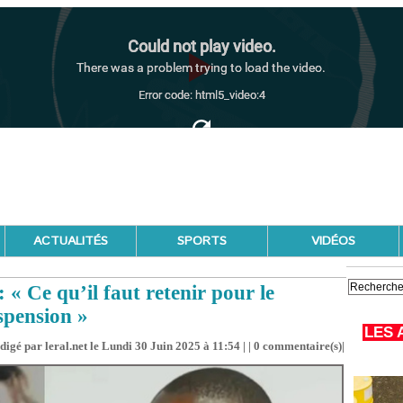
ACTUALITÉS
SPORTS
VIDÉOS
 Ce qu’il faut retenir pour le
spension »
LES 
digé par leral.net le Lundi 30 Juin 2025 à 11:54 | |
0
commentaire(s)|