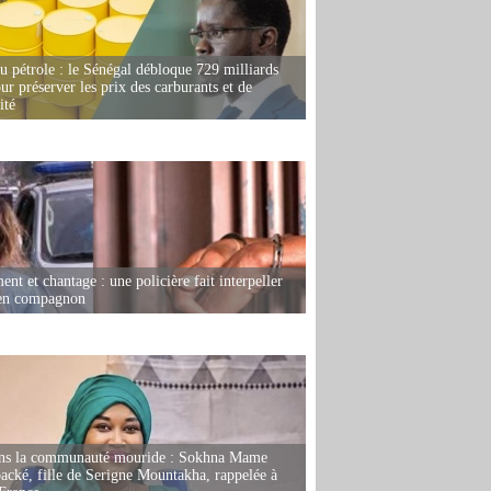
u pétrole : le Sénégal débloque 729 milliards
r préserver les prix des carburants et de
ité
nt et chantage : une policière fait interpeller
ien compagnon
ans la communauté mouride : Sokhna Mame
ké, fille de Serigne Mountakha, rappelée à