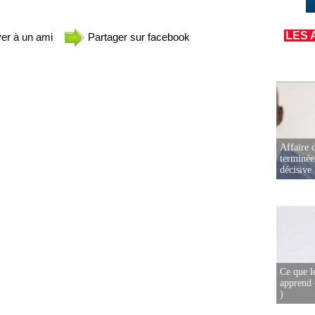
LES 
er à un ami
Partager sur facebook
Affaire d
terminée
décisive
Ce que l
apprend 
)