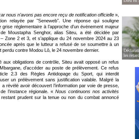
Dieu en 
car nous n’avons pas encore reçu de notification officielle
»,
ion relayée par "Seneweb". Une réponse qui souligne
grise réglementaire à l’approche d’un événement majeur
 de Moustapha Senghor, alias Siteu, a été décidée par
ue – Zone 2 et 3, et s’applique du 24 novembre 2024 au 23
oncée après que le lutteur a refusé de se soumettre à un
at perdu contre Modou Lô, le 24 novembre dernier.
Déclarat
les retar
é aux obligations de contrôle, Siteu avait opposé un refus
Mbargane, d’accéder au poste de prélèvement. Ce refus
rticle 2.3 des Règles Antidopage du Sport, qui interdit
ser un prélèvement sans justification valable. Malgré la
 a révélé avoir découvert l’information par voie de presse,
de l’instance régionale. «
Nous continuons nos activités
 en restant prudent sur la tenue ou non du combat annoncé