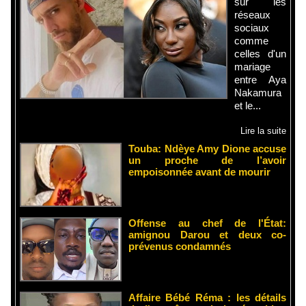
sur les
réseaux
sociaux
comme
celles d'un
mariage
entre Aya
Nakamura
et le...
Lire la suite
Touba: Ndèye Amy Dione accuse
un proche de l’avoir
empoisonnée avant de mourir
Offense au chef de l'État:
amignou Darou et deux co-
prévenus condamnés
Affaire Bébé Réma : les détails