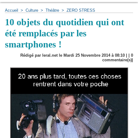
Accueil
>
Culture
>
Théâtre
>
ZERO STRESS
10 objets du quotidien qui ont
été remplacés par les
smartphones !
Rédigé par leral.net le Mardi 25 Novembre 2014 à 08:10 | |
0
commentaire(s)|