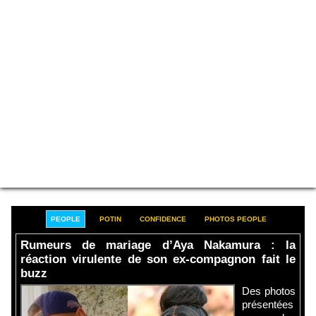
PEOPLE
POTIN
CONFIDENCE
PHOTOS PEOPLE
Rumeurs de mariage d’Aya Nakamura : la
réaction virulente de son ex-compagnon fait le
buzz
Des photos
présentées