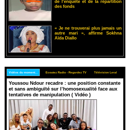
de l'enquête et de la répartition
des fonds
« Je ne trouverai plus jamais un
autre mari », affirme Sokhna
Aïda Diallo
Vidéos du moment...
Ecoutez Radio - Regardez TV
Télévision Leral
Rep
Youssou Ndour recadre : une position constante
et sans ambiguïté sur l’homosexualité face aux
tentatives de manipulation ( Vidéo )
Face aux
interprétati
ons
malveillant
es et aux
tentatives