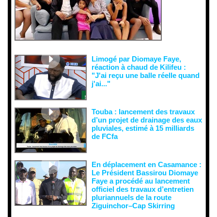
de
récupératio
n visant à
semer le
doute...
Limogé par Diomaye Faye,
réaction à chaud de Kilifeu :
"J'ai reçu une balle réelle quand
j'ai..."
Touba : lancement des travaux
d’un projet de drainage des eaux
pluviales, estimé à 15 milliards
de FCfa ‎
En déplacement en Casamance :
Le Président Bassirou Diomaye
Faye a procédé au lancement
officiel des travaux d’entretien
pluriannuels de la route
Ziguinchor–Cap Skirring