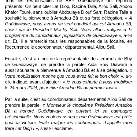
Tous les responsables de BBY Guédiawaye ont répondu
présents. On peut citer Lat Diop, Racine Talla, Aliou Sall, Abdou
Khafor Touré, sans oublier Abdoulaye Diouf Sarr. Racine Talla a
souhaité la bienvenue à Amadou Bâ et sa forte délégation. «
A
Guédiawaye, nous avons un seul candidat qui est Amadou Bâ,
choisi par le Président Macky Sall. Nous allons vulgariser le
programme du candidat aux populations de Guédiawaye
», a-t-il
dit. Et, il a remercié tous les responsables de la localité, en
l’occurrence le coordonnateur départemental, Aliou Sall.
Ensuite, c’est au tour de la représentante des femmes de Bby
de Guédiawaye, de prendre la parole. Aida Sow Diawara a
aussi souhaité la bienvenue à Amadou Bâ et à sa délégation. «
Votre mobilisation montre que vous avez fait le bon choix
», a-t-
elle indiqué, avant d’ajouter : «
je vous exhorte à vous mobiliser
le 24 mars 2024, pour élire Amadou Bâ au premier tour
».
Par la suite, c’est au coordonnateur départemental Aliou Sall de
prendre la parole. «
Monsieur le cinquième Président Amadou
Bâ a honoré Guédiawaye, en ouvrant ici sa campagne
présidentielle. Nous voulons assurer que Guédiawaye est prête
pour la victoire finale malgré les soubresauts. J’appelle mon
frère Lat Diop !
», s'est-il exclamé.