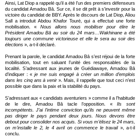
Ainsi, Lat Diop a rappelé qu’il a été l’un des premiers défenseurs
du candidat Amadou Bâ. Sur ce, il se dit prêt à s’investir pour la
victoire du candidat de BBY. Après le discours de Lat Diop, Aliou
Sall a introduit Abdou Khafor Touré, qui a effectué une forte
mobilisation. «
Nous allons nous mobiliser pour élire le
Président Amadou Bâ au soir du 24 mars…Wakhinane a été
toujours une commune victorieuse et elle le sera au soir des
élections
», a-t-il déclaré.
Prenant la parole, le candidat Amadou Bâ s’est réjoui de la forte
mobilisation, tout en saluant l’unité des responsables de la
localité. S’adressant aux jeunes de Guédiawaye, Amadou Bâ
d’indiquer : «
je me suis engagé à créer un million d’emplois
dans les cinq ans à venir
». Mais, il rappelle que tout ceci n’est
possible que dans la paix et la stabilité du pays.
S’adressant aux « candidats aventuriers » comme il a l’habitude
de le dire, Amadou Bâ tacle l’opposition. «
Ils sont
incompétents. J’ai l’intime conviction qu’ils ne peuvent même
pas diriger le pays pendant deux jours. Nous devons être
debout pour consolider nos acquis. Si vous m’élisez le 24 mars,
on m’installe le 2, le 4 avril on commence le travail
», a-t-il
conclu.