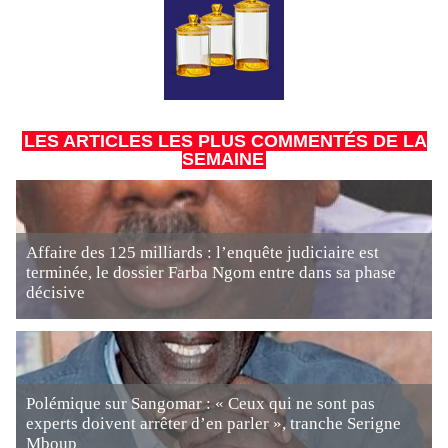
LES ARTICLES LES PLUS COMMENTÉS DE LA
SEMAINE
Affaire des 125 milliards : l’enquête judiciaire est
terminée, le dossier Farba Ngom entre dans sa phase
décisive
Polémique sur Sangomar : « Ceux qui ne sont pas
experts doivent arrêter d’en parler », tranche Serigne
Mboup