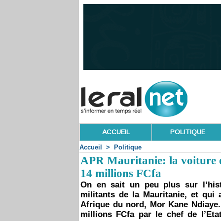
ACCUEIL
POLITIQUE
Accueil
>
Politique
APR Mauritanie: la voiture 
14 millions FCfa
On en sait un peu plus sur l’his
militants de la Mauritanie, et qui
Afrique du nord, Mor Kane Ndiaye. 
millions FCfa par le chef de l’Et