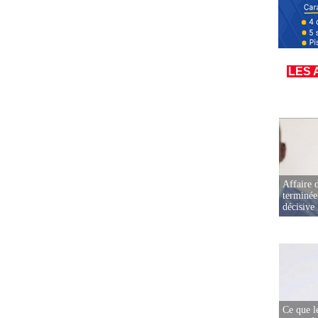
LES 
Affaire d
terminée
décisive
Ce que l