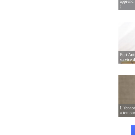
apprend 
)
Port Aut
service 
L’écono
a toujou