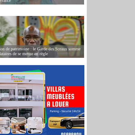
France
ion de patrimoine : le Garde des Sceaux somme
dataires de se mettre en règle