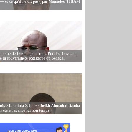
— et ce qu'il ne dit pas ( par Mamadou THIAM
onome de Dakar : pour un « Port Bu Bess » au
de la souveraineté logistique du Sénégal
miste Ibrahima Sall : « Cheikh Ahmadou Bamba
rs été en avance sur son temps »