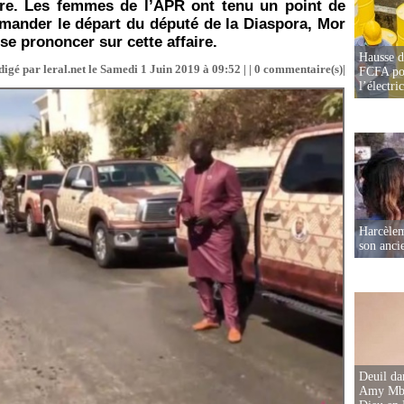
ire. Les femmes de l’APR ont tenu un point de
emander le départ du député de la Diaspora, Mor
se prononcer sur cette affaire.
Hausse d
igé par leral.net le Samedi 1 Juin 2019 à 09:52 | |
0
commentaire(s)|
FCFA pou
l’électric
Harcèleme
son anc
Deuil d
Amy Mbac