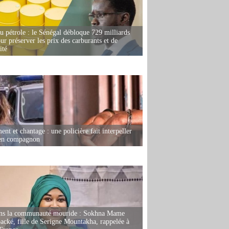
u pétrole : le Sénégal débloque 729 milliards
r préserver les prix des carburants et de
ité
nt et chantage : une policière fait interpeller
ien compagnon
ans la communauté mouride : Sokhna Mame
ké, fille de Serigne Mountakha, rappelée à