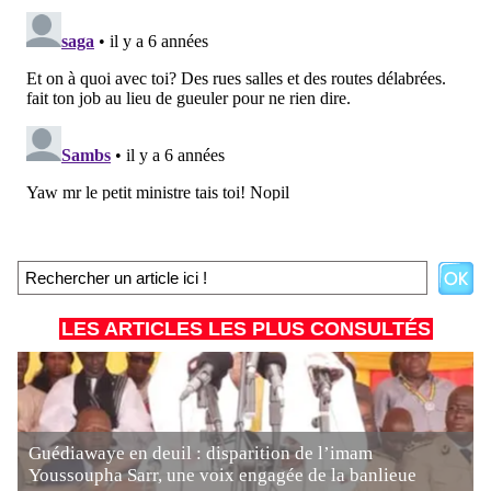
LES ARTICLES LES PLUS CONSULTÉS
Guédiawaye en deuil : disparition de l’imam
Youssoupha Sarr, une voix engagée de la banlieue