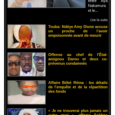
entre Aya
Nakamura
et le...
Lire la suite
Touba: Ndèye Amy Dione accuse
un proche de l’avoir
empoisonnée avant de mourir
Offense au chef de l'État:
amignou Darou et deux co-
prévenus condamnés
Affaire Bébé Réma : les détails
de l'enquête et de la répartition
des fonds
« Je ne trouverai plus jamais un
autre mari », affirme Sokhna