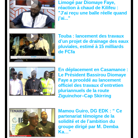
Limogé par Diomaye Faye,
réaction à chaud de Kilifeu :
"J'ai reçu une balle réelle quand
j'ai..."
Touba : lancement des travaux
d’un projet de drainage des eaux
pluviales, estimé à 15 milliards
de FCfa ‎
En déplacement en Casamance :
Le Président Bassirou Diomaye
Faye a procédé au lancement
officiel des travaux d’entretien
pluriannuels de la route
Ziguinchor–Cap Skirring
Mamou Guiro, DG EDK : “ Ce
partenariat témoigne de la
solidité et de l’ambition du
groupe dirigé par M. Demba
Ka…”