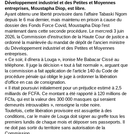
Développement industriel et des Petites et Moyennes
entreprises, Moustapha Diop, est libre.
Ayant obtenu une liberté provisoire dans l’affaire Tabaski Ngom
depuis le 6 mai dernier, mais maintenu en prison à cause du
dossier des Fonds Force Covid, Moustapha Diop l’est
maintenant dans cette seconde procédure. Le mercredi 3 juin
2026, la Commission d’instruction de la Haute Cour de justice a
ordonné la mainlevée du mandat de dépôt de l’ancien ministre
du Développement industriel et des Petites et Moyennes
entreprises.
« Ce soir, il dînera à Louga », ironise Me Babacar Cissé au
téléphone. Il juge la décision « tout à fait normale », arguant que
la commission a fait application de l’article 140 du Code de
procédure pénale qui oblige le juge à ordonner la libération
d’office en cas de consignation.
« Il était poursuivi initialement pour un préjudice estimé à 2,5
milliards de FCFA. Ce montant a été rapporté à 120 millions de
FCfa, qui est la valeur des 300 000 masques qui seraient
demeurés introuvables », renseigne la robe noire.
Toutefois, cette libération provisoire est assujettie à des
conditions, car le maire de Louga doit signer au greffe tous les
premiers lundis de chaque mois et déposer ses passeports. Il
ne doit pas sortir du territoire sans autorisation de la
Commission.