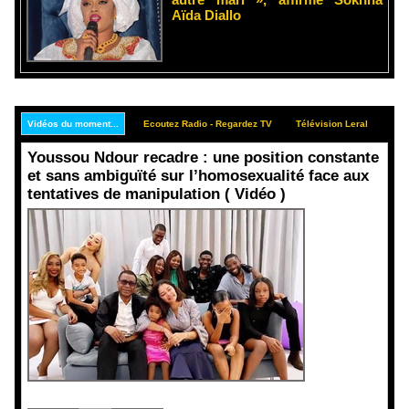
Aïda Diallo
Vidéos du moment...
Ecoutez Radio - Regardez TV
Télévision Leral
Rep
Youssou Ndour recadre : une position constante
et sans ambiguïté sur l’homosexualité face aux
tentatives de manipulation ( Vidéo )
Face aux
interprétati
ons
malveillant
es et aux
tentatives
de
récupératio
n visant à
semer le
doute...