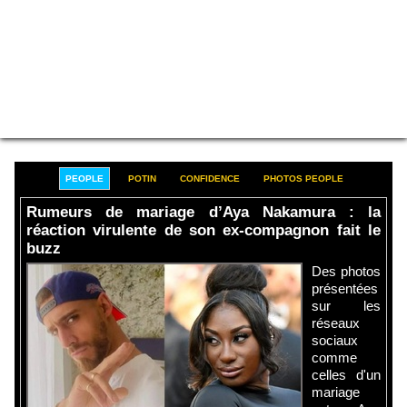
PEOPLE
POTIN
CONFIDENCE
PHOTOS PEOPLE
Rumeurs de mariage d’Aya Nakamura : la
réaction virulente de son ex-compagnon fait le
buzz
Des photos
présentées
sur les
réseaux
sociaux
comme
celles d'un
mariage