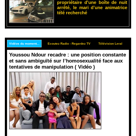
propriétaire d'une boîte de nuit
arrêté, le mari d’une animatrice
télé recherché
Vidéos du moment...
Ecoutez Radio - Regardez TV
Télévision Leral
Rep
Youssou Ndour recadre : une position constante
et sans ambiguïté sur l’homosexualité face aux
tentatives de manipulation ( Vidéo )
Face aux
interprétati
ons
malveillant
es et aux
tentatives
de
récupératio
n visant à
semer le
doute...