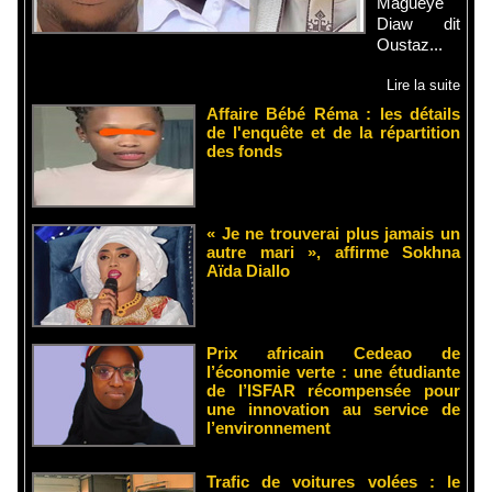
Magueye
Diaw dit
Oustaz...
Lire la suite
Affaire Bébé Réma : les détails
de l'enquête et de la répartition
des fonds
« Je ne trouverai plus jamais un
autre mari », affirme Sokhna
Aïda Diallo
Prix africain Cedeao de
l’économie verte : une étudiante
de l’ISFAR récompensée pour
une innovation au service de
l’environnement
Trafic de voitures volées : le