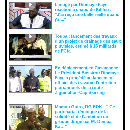
Limogé par Diomaye Faye,
réaction à chaud de Kilifeu :
"J'ai reçu une balle réelle quand
j'ai..."
Touba : lancement des travaux
d’un projet de drainage des eaux
pluviales, estimé à 15 milliards
de FCfa ‎
En déplacement en Casamance :
Le Président Bassirou Diomaye
Faye a procédé au lancement
officiel des travaux d’entretien
pluriannuels de la route
Ziguinchor–Cap Skirring
Mamou Guiro, DG EDK : “ Ce
partenariat témoigne de la
solidité et de l’ambition du
groupe dirigé par M. Demba
Ka…”