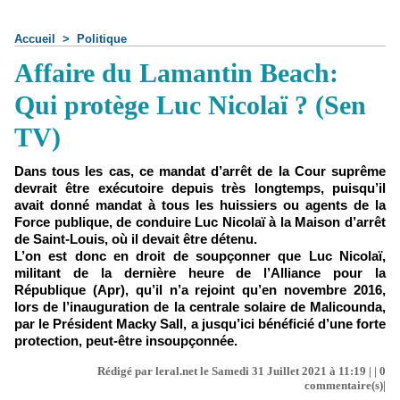
Accueil
>
Politique
Affaire du Lamantin Beach:
Qui protège Luc Nicolaï ? (Sen
TV)
Dans tous les cas, ce mandat d’arrêt de la Cour suprême
devrait être exécutoire depuis très longtemps, puisqu’il
avait donné mandat à tous les huissiers ou agents de la
Force publique, de conduire Luc Nico­laï à la Maison d’arrêt
de Saint-Louis, où il devait être détenu.
L’on est donc en droit de soupçonner que Luc Nicolaï,
militant de la dernière heure de l’Alliance pour la
République (Apr), qu’il n’a rejoint qu’en novembre 2016,
lors de l’inauguration de la centrale solaire de Mali­counda,
par le Président Ma­cky Sall, a jusqu’ici bénéficié d’une forte
protection, peut-être insoupçonnée.
Rédigé par leral.net le Samedi 31 Juillet 2021 à 11:19 | |
0
commentaire(s)|