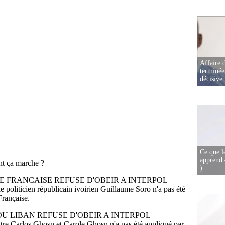
Affaire d
terminée
décisive
Ce que l
apprend 
)