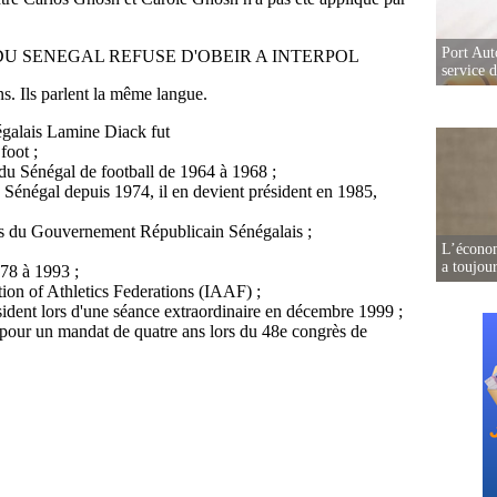
Port Aut
service 
L’écono
a toujou