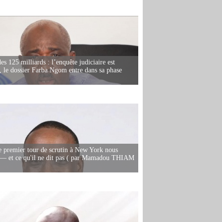
es 125 milliards : l’enquête judiciaire est
, le dossier Farba Ngom entre dans sa phase
e premier tour de scrutin à New York nous
— et ce qu'il ne dit pas ( par Mamadou THIAM