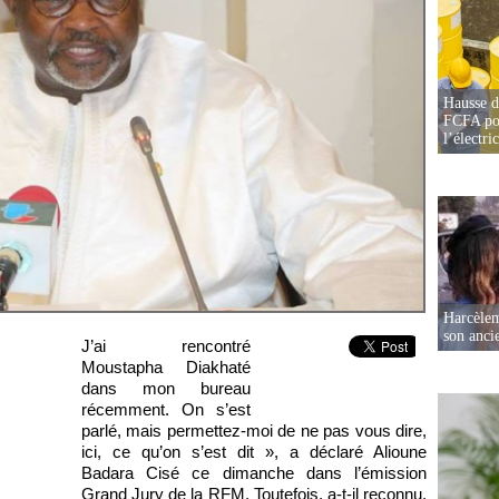
Hausse d
FCFA pou
l’électric
Harcèleme
son anc
J’ai rencontré
Moustapha Diakhaté
dans mon bureau
récemment. On s’est
parlé, mais permettez-moi de ne pas vous dire,
ici, ce qu’on s’est dit », a déclaré Alioune
Badara Cisé ce dimanche dans l’émission
Grand Jury de la RFM. Toutefois, a-t-il reconnu,