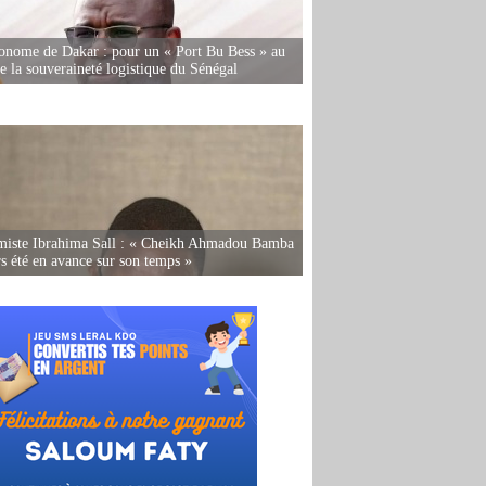
onome de Dakar : pour un « Port Bu Bess » au
de la souveraineté logistique du Sénégal
miste Ibrahima Sall : « Cheikh Ahmadou Bamba
rs été en avance sur son temps »