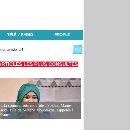
TÉLÉ / RADIO
PEOPLE
ARTICLES LES PLUS CONSULTÉS
ans la communauté mouride : Sokhna Mame
ké, fille de Serigne Mountakha, rappelée à
France