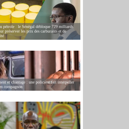
u pétrole : le Sénégal débloque 729 milliards
r préserver les prix des carburants et de
ité
nt et chantage : une policière fait interpeller
ien compagnon