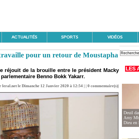
ACTUALITÉS
SPORTS
VIDÉOS
 travaille pour un retour de Moustapha
LES 
 réjouit de la brouille entre le président Macky
e parlementaire Benno Bokk Yakarr.
 leral.net le Dimanche 12 Janvier 2020 à 12:54 | |
0
commentaire(s)|
Deuil d
Amy Mbac
Dieu en 