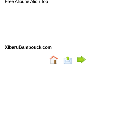
Free Alioune Aliou Top
XibaruBambouck.com