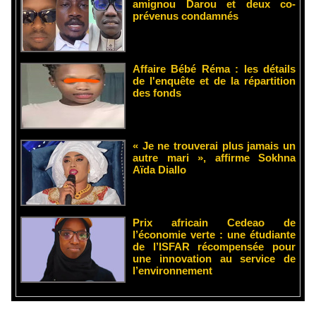
amignou Darou et deux co-
prévenus condamnés
Affaire Bébé Réma : les détails
de l'enquête et de la répartition
des fonds
« Je ne trouverai plus jamais un
autre mari », affirme Sokhna
Aïda Diallo
Prix africain Cedeao de
l’économie verte : une étudiante
de l’ISFAR récompensée pour
une innovation au service de
l’environnement