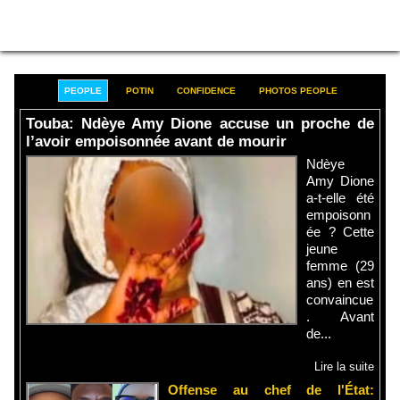
PEOPLE
POTIN
CONFIDENCE
PHOTOS PEOPLE
Touba: Ndèye Amy Dione accuse un proche de
l’avoir empoisonnée avant de mourir
Ndèye
Amy Dione
a-t-elle été
empoisonn
ée ? Cette
jeune
femme (29
ans) en est
convaincue
. Avant
de...
Lire la suite
Offense au chef de l'État: