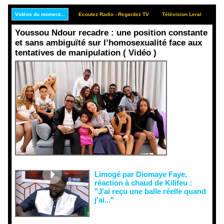
Vidéos du moment...
Ecoutez Radio - Regardez TV
Télévision Leral
Rep
Youssou Ndour recadre : une position constante
et sans ambiguïté sur l’homosexualité face aux
tentatives de manipulation ( Vidéo )
Face aux
interprétati
ons
malveillant
es et aux
tentatives
de
récupératio
n visant à
semer le
doute...
Limogé par Diomaye Faye,
réaction à chaud de Kilifeu :
"J'ai reçu une balle réelle quand
j'ai..."