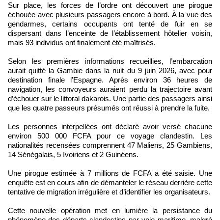
Sur place, les forces de l’ordre ont découvert une pirogue
échouée avec plusieurs passagers encore à bord. À la vue des
gendarmes, certains occupants ont tenté de fuir en se
dispersant dans l’enceinte de l’établissement hôtelier voisin,
mais 93 individus ont finalement été maîtrisés.
Selon les premières informations recueillies, l’embarcation
aurait quitté la Gambie dans la nuit du 9 juin 2026, avec pour
destination finale l’Espagne. Après environ 36 heures de
navigation, les convoyeurs auraient perdu la trajectoire avant
d’échouer sur le littoral dakarois. Une partie des passagers ainsi
que les quatre passeurs présumés ont réussi à prendre la fuite.
Les personnes interpellées ont déclaré avoir versé chacune
environ 500 000 FCFA pour ce voyage clandestin. Les
nationalités recensées comprennent 47 Maliens, 25 Gambiens,
14 Sénégalais, 5 Ivoiriens et 2 Guinéens.
Une pirogue estimée à 7 millions de FCFA a été saisie. Une
enquête est en cours afin de démanteler le réseau derrière cette
tentative de migration irrégulière et d’identifier les organisateurs.
Cette nouvelle opération met en lumière la persistance du
phénomène des départs clandestins par voie maritime, malgré