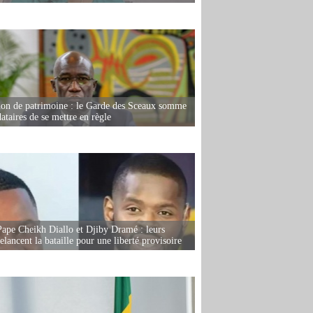
ion de patrimoine : le Garde des Sceaux somme
dataires de se mettre en règle
Pape Cheikh Diallo et Djiby Dramé : leurs
elancent la bataille pour une liberté provisoire