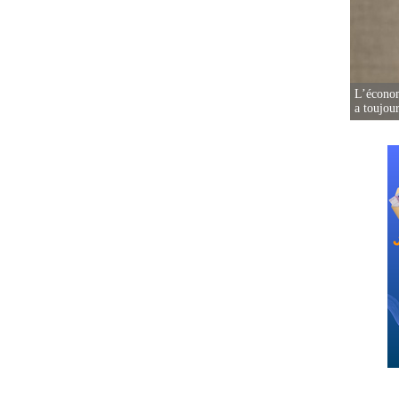
L’écono
a toujou