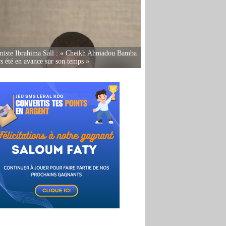
miste Ibrahima Sall : « Cheikh Ahmadou Bamba
rs été en avance sur son temps »