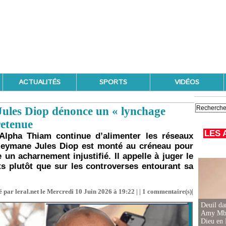
ACTUALITÉS
SPORTS
VIDÉOS
ules Diop dénonce un « lynchage
retenue
LES 
Alpha Thiam continue d’alimenter les réseaux
uleymane Jules Diop est monté au créneau pour
un acharnement injustifié. Il appelle à juger le
ts plutôt que sur les controverses entourant sa
 par leral.net le Mercredi 10 Juin 2026 à 19:22 | |
1
commentaire(s)|
Deuil d
Amy Mbac
Dieu en 