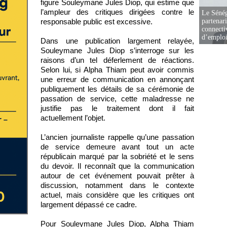
figure Souleymane Jules Diop, qui estime que
l’ampleur des critiques dirigées contre le
Le Sénég
partenar
responsable public est excessive.
connectiv
d’emplo
Dans une publication largement relayée,
Souleymane Jules Diop s’interroge sur les
raisons d’un tel déferlement de réactions.
Selon lui, si Alpha Thiam peut avoir commis
une erreur de communication en annonçant
publiquement les détails de sa cérémonie de
passation de service, cette maladresse ne
justifie pas le traitement dont il fait
actuellement l’objet.
L’ancien journaliste rappelle qu’une passation
de service demeure avant tout un acte
républicain marqué par la sobriété et le sens
du devoir. Il reconnaît que la communication
autour de cet événement pouvait prêter à
discussion, notamment dans le contexte
actuel, mais considère que les critiques ont
largement dépassé ce cadre.
Pour Souleymane Jules Diop, Alpha Thiam