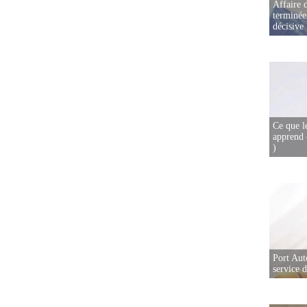
Affaire d
terminée
décisive
Ce que l
apprend 
)
Port Aut
service 