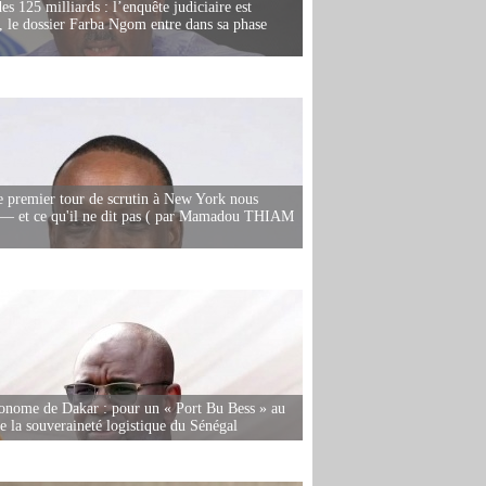
es 125 milliards : l’enquête judiciaire est
, le dossier Farba Ngom entre dans sa phase
e premier tour de scrutin à New York nous
— et ce qu'il ne dit pas ( par Mamadou THIAM
onome de Dakar : pour un « Port Bu Bess » au
de la souveraineté logistique du Sénégal