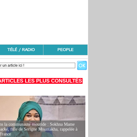
TÉLÉ / RADIO
PEOPLE
ARTICLES LES PLUS CONSULTÉS
ans la communauté mouride : Sokhna Mame
ké, fille de Serigne Mountakha, rappelée à
France