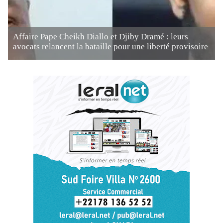
Affaire Pape Cheikh Diallo et Djiby Dramé : leurs
avocats relancent la bataille pour une liberté provisoire