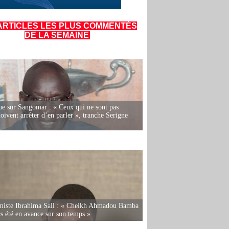
ARTICLES LES PLUS COMMENTÉS
DE LA SEMAINE
e sur Sangomar : « Ceux qui ne sont pas
oivent arrêter d’en parler », tranche Serigne
miste Ibrahima Sall : « Cheikh Ahmadou Bamba
rs été en avance sur son temps »