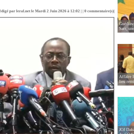
édigé par leral.net le Mardi 2 Juin 2026 à 12:02 | |
0
commentaire(s)|
Guédiawa
Sarr, un
Affaire 
lieu rem
JOJ Daka