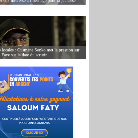
 et s’intéresse à l’héritage pour la jeunesse
s locales : Ousmane Sonko met la pression sur
Faye sur la date du scrutin