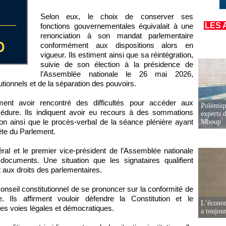
Selon eux, le choix de conserver ses
LES 
fonctions gouvernementales équivalait à une
renonciation à son mandat parlementaire
conformément aux dispositions alors en
vigueur. Ils estiment ainsi que sa réintégration,
suivie de son élection à la présidence de
l’Assemblée nationale le 26 mai 2026,
utionnels et de la séparation des pouvoirs.
ment avoir rencontré des difficultés pour accéder aux
Polémiqu
océdure. Ils indiquent avoir eu recours à des sommations
experts d
ation ainsi que le procès-verbal de la séance plénière ayant
Mboup
ête du Parlement.
ral et le premier vice-président de l’Assemblée nationale
documents. Une situation que les signataires qualifient
et aux droits des parlementaires.
seil constitutionnel de se prononcer sur la conformité de
. Ils affirment vouloir défendre la Constitution et le
L’écono
 les voies légales et démocratiques.
a toujou