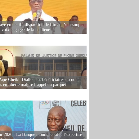
ye en deuil : disparition de l’imam Youssoupha
e voix engagée de la banlieue
Pape Cheikh Diallo : les bénéficiaires du non-
is en liberté malgré l’appel du parquet
r 2026 : La Banque mondiale salue l’expertise