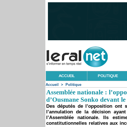
ACCUEIL
POLITIQUE
Accueil
>
Politique
Assemblée nationale : l’oppos
d’Ousmane Sonko devant le C
Des députés de l’opposition ont s
l’annulation de la décision aya
l’Assemblée nationale. Ils esti
constitutionnelles relatives aux i