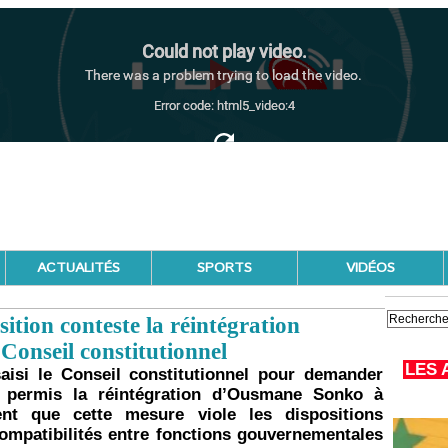
ACTUALITÉS
SPORTS
VIDÉOS
ition conteste la réintégration
onseil constitutionnel
LES 
aisi le Conseil constitutionnel pour demander
nt permis la réintégration d’Ousmane Sonko à
ment que cette mesure viole les dispositions
ncompatibilités entre fonctions gouvernementales