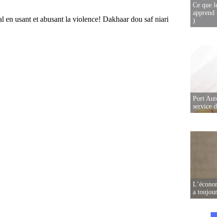
Ce que l
apprend 
)
Port Aut
service 
L’écono
a toujou