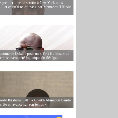
e premier tour de scrutin à New York nous
— et ce qu'il ne dit pas ( par Mamadou THIAM
onome de Dakar : pour un « Port Bu Bess » au
de la souveraineté logistique du Sénégal
miste Ibrahima Sall : « Cheikh Ahmadou Bamba
rs été en avance sur son temps »