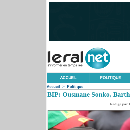
ACCUEIL
POLITIQUE
Accueil
>
Politique
BIP: Ousmane Sonko, Barth’
Rédigé par 