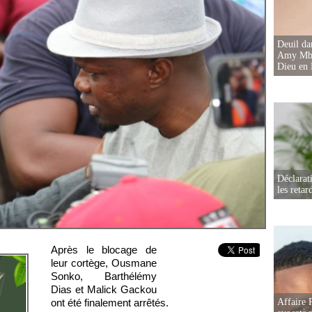
Deuil d
Amy Mbac
Dieu en 
Déclarat
les retar
Après le blocage de
leur cortège, Ousmane
Sonko, Barthélémy
Dias et Malick Gackou
Affaire 
ont été finalement arrêtés.