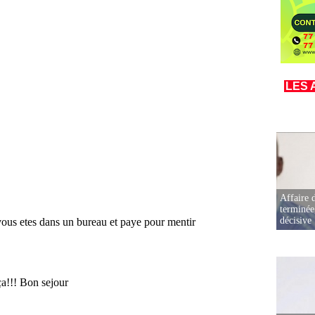
LES 
Affaire d
terminée
décisive