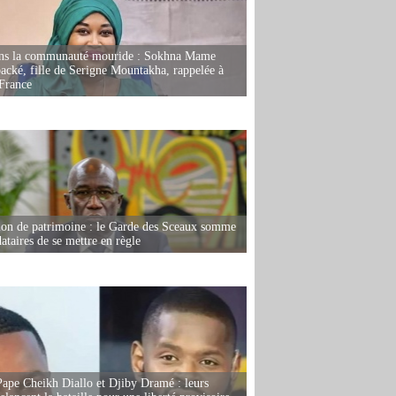
ans la communauté mouride : Sokhna Mame
ké, fille de Serigne Mountakha, rappelée à
France
ion de patrimoine : le Garde des Sceaux somme
dataires de se mettre en règle
Pape Cheikh Diallo et Djiby Dramé : leurs