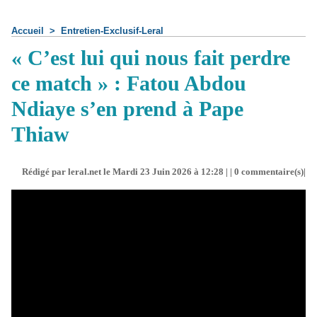
Accueil
>
Entretien-Exclusif-Leral
« C’est lui qui nous fait perdre
ce match » : Fatou Abdou
Ndiaye s’en prend à Pape
Thiaw
Rédigé par leral.net le Mardi 23 Juin 2026 à 12:28 | |
0
commentaire(s)|