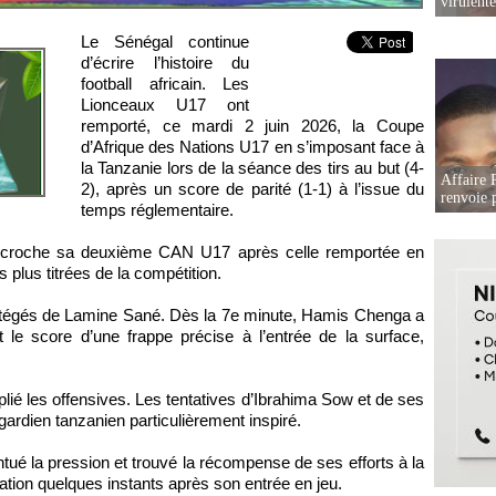
virulent
Le Sénégal continue
d’écrire l’histoire du
football africain. Les
Lionceaux U17 ont
remporté, ce mardi 2 juin 2026, la Coupe
d’Afrique des Nations U17 en s’imposant face à
la Tanzanie lors de la séance des tirs au but (4-
Affaire P
2), après un score de parité (1-1) à l’issue du
renvoie p
temps réglementaire.
écroche sa deuxième CAN U17 après celle remportée en
s plus titrées de la compétition.
protégés de Lamine Sané. Dès la 7e minute, Hamis Chenga a
 le score d’une frappe précise à l’entrée de la surface,
plié les offensives. Les tentatives d’Ibrahima Sow et de ses
gardien tanzanien particulièrement inspiré.
ntué la pression et trouvé la récompense de ses efforts à la
ation quelques instants après son entrée en jeu.