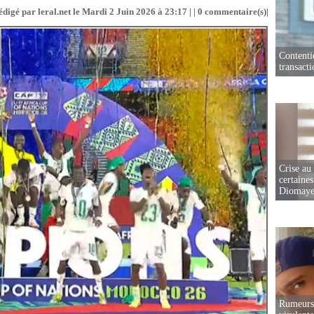
édigé par leral.net le Mardi 2 Juin 2026 à 23:17 | |
0
commentaire(s)|
Contenti
transact
Crise au
certaines
Diomaye
Rumeurs 