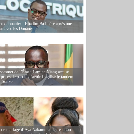
eux douanier : Khadim Ba libéré après une
ion avec les Douanes
 sommet de l’État : Lamine Niang accuse
 prises de parole d’avoir fragilisé le tandem
-Sonko
de mariage d’Aya Nakamura : la réaction