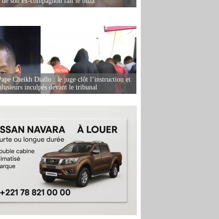
e de son ex-compagnon fait le buzz
ape Cheikh Diallo : le juge clôt l’instruction et
lusieurs inculpés devant le tribunal