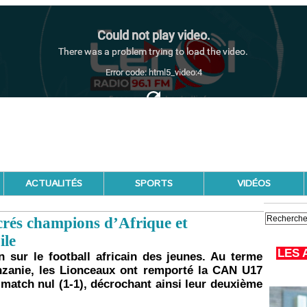
ACTUALITÉS
SPORTS
VIDÉOS
rés champions d’Afrique et
ile
LES 
 sur le football africain des jeunes. Au terme
anzanie, les Lionceaux ont remporté la CAN U17
n match nul (1-1), décrochant ainsi leur deuxième