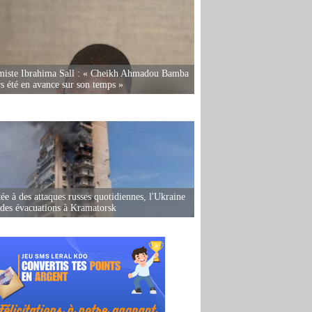
miste Ibrahima Sall : « Cheikh Ahmadou Bamba
rs été en avance sur son temps »
ée à des attaques russes quotidiennes, l'Ukraine
des évacuations à Kramatorsk