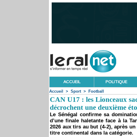
ACCUEIL
POLITIQUE
Accueil
>
Sport
>
Football
CAN U17 : les Lionceaux sac
décrochent une deuxième éto
Le Sénégal confirme sa domination
d’une finale haletante face à la T
2026 aux tirs au but (4-2), après u
titre continental dans la catégorie.