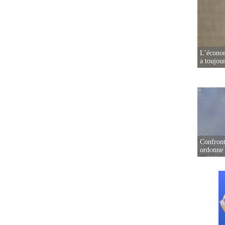
L’écono
a toujou
Confront
ordonne 