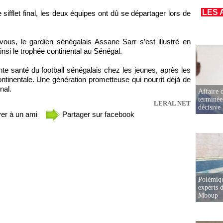
LES 
sifflet final, les deux équipes ont dû se départager lors de
s, le gardien sénégalais Assane Sarr s’est illustré en
 ainsi le trophée continental au Sénégal.
te santé du football sénégalais chez les jeunes, après les
ntinentale. Une génération prometteuse qui nourrit déjà de
nal.
Affaire d
terminée
LERAL NET
décisive
er à un ami
Partager sur facebook
Polémiqu
experts d
Mboup