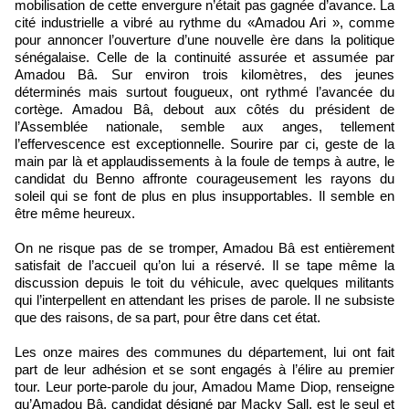
mobilisation de cette envergure n’était pas gagnée d’avance. La
cité industrielle a vibré au rythme du «Amadou Ari », comme
pour annoncer l’ouverture d’une nouvelle ère dans la politique
sénégalaise. Celle de la continuité assurée et assumée par
Amadou Bâ. Sur environ trois kilomètres, des jeunes
déterminés mais surtout fougueux, ont rythmé l’avancée du
cortège. Amadou Bâ, debout aux côtés du président de
l’Assemblée nationale, semble aux anges, tellement
l’effervescence est exceptionnelle. Sourire par ci, geste de la
main par là et applaudissements à la foule de temps à autre, le
candidat du Benno affronte courageusement les rayons du
soleil qui se font de plus en plus insupportables. Il semble en
être même heureux.
On ne risque pas de se tromper, Amadou Bâ est entièrement
satisfait de l’accueil qu’on lui a réservé. Il se tape même la
discussion depuis le toit du véhicule, avec quelques militants
qui l’interpellent en attendant les prises de parole. Il ne subsiste
que des raisons, de sa part, pour être dans cet état.
Les onze maires des communes du département, lui ont fait
part de leur adhésion et se sont engagés à l’élire au premier
tour. Leur porte-parole du jour, Amadou Mame Diop, renseigne
qu’Amadou Bâ, candidat désigné par Macky Sall, est le seul et