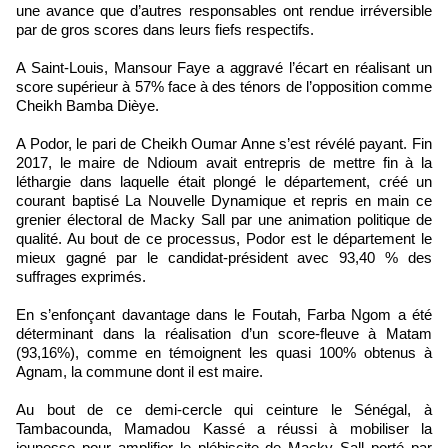
une avance que d’autres responsables ont rendue irréversible
par de gros scores dans leurs fiefs respectifs.
A Saint-Louis, Mansour Faye a aggravé l’écart en réalisant un
score supérieur à 57% face à des ténors de l’opposition comme
Cheikh Bamba Dièye.
A Podor, le pari de Cheikh Oumar Anne s’est révélé payant. Fin
2017, le maire de Ndioum avait entrepris de mettre fin à la
léthargie dans laquelle était plongé le département, créé un
courant baptisé La Nouvelle Dynamique et repris en main ce
grenier électoral de Macky Sall par une animation politique de
qualité. Au bout de ce processus, Podor est le département le
mieux gagné par le candidat-président avec 93,40 % des
suffrages exprimés.
En s’enfonçant davantage dans le Foutah, Farba Ngom a été
déterminant dans la réalisation d’un score-fleuve à Matam
(93,16%), comme en témoignent les quasi 100% obtenus à
Agnam, la commune dont il est maire.
Au bout de ce demi-cercle qui ceinture le Sénégal, à
Tambacounda, Mamadou Kassé a réussi à mobiliser la
jeunesse pour amplifier le plébiscite de Macky Sall porté par