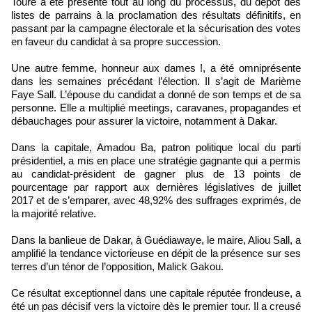
Touré a été présente tout au long du processus, du dépôt des
listes de parrains à la proclamation des résultats définitifs, en
passant par la campagne électorale et la sécurisation des votes
en faveur du candidat à sa propre succession.
Une autre femme, honneur aux dames !, a été omniprésente
dans les semaines précédant l’élection. Il s’agit de Marième
Faye Sall. L’épouse du candidat a donné de son temps et de sa
personne. Elle a multiplié meetings, caravanes, propagandes et
débauchages pour assurer la victoire, notamment à Dakar.
Dans la capitale, Amadou Ba, patron politique local du parti
présidentiel, a mis en place une stratégie gagnante qui a permis
au candidat-président de gagner plus de 13 points de
pourcentage par rapport aux dernières législatives de juillet
2017 et de s’emparer, avec 48,92% des suffrages exprimés, de
la majorité relative.
Dans la banlieue de Dakar, à Guédiawaye, le maire, Aliou Sall, a
amplifié la tendance victorieuse en dépit de la présence sur ses
terres d’un ténor de l’opposition, Malick Gakou.
Ce résultat exceptionnel dans une capitale réputée frondeuse, a
été un pas décisif vers la victoire dès le premier tour. Il a creusé