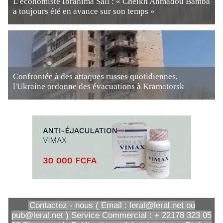
L’économiste Ibrahima Sall : « Cheikh Ahmadou Bamba
a toujours été en avance sur son temps »
Confrontée à des attaques russes quotidiennes,
l'Ukraine ordonne des évacuations à Kramatorsk
Contactez - nous ( Email : leral@leral.net ou
pub@leral.net ) Service Commercial : + 22178 323 05