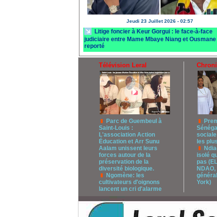
Jeudi 23 Juillet 2026 - 02:57
Litige foncier à Keur Gorgui : le face-à-face
judiciaire entre Mame Mbaye Niang et Ousmane
reporté
Télévision Leral
Chron
Parc de Guembeul à
Prem
Saint-Louis :
Sénégal
L'association Action
sociale
Éducation et Arr Sunu
les plus
Aalam unissent leurs
Ndia
forces autour de la
isolé q
préservation de la
pas (
diversité biologique.
NDAO, 
Ngomène: les
généra
cultivateurs d'oignons
York)
lancent un cri d'alarme