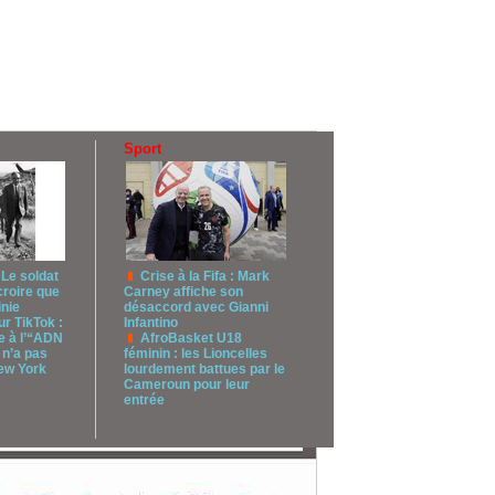
Sport
 Le soldat
Crise à la Fifa : Mark
croire que
Carney affiche son
inie
désaccord avec Gianni
r TikTok :
Infantino
 à l’“ADN
AfroBasket U18
 n’a pas
féminin : les Lioncelles
New York
lourdement battues par le
Cameroun pour leur
entrée