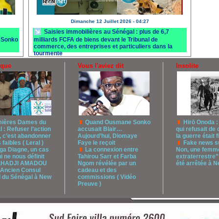
Dimanche 12 Juillet 2026 - 04:27
Saisies immobilières au Sénégal : plus de 6,7
 Sonko
milliards FCFA de biens devant le Tribunal de
commerce, des entreprises et particuliers dans la
tourmente
ique
Vous l'aviez dit
Insolite
ières Dames du
Quand Ousmane Sonko
Hirō Onoda :
 : Refuser l’action
accusait Blair…
qui refusait de 
, c’est abandonner
Aujourd’hui, Diomaye
la guerre était f
 faibles ( Leral )
Faye le reçoit
Fake news su
ga Diagne, un cas
La connexion entre
Non, une femme
ui ne nous définit
Tahirou Sarr et Farba
extraterrestre”
ELHADJI AMADOU
Ngom révélée par un
été arrêtée à 
Ancien Consul
cadeau et des
l du Sénégal à New
commissions ( Vidéo
Preuve )