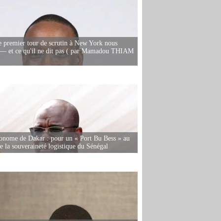
e premier tour de scrutin à New York nous
— et ce qu'il ne dit pas ( par Mamadou THIAM
onome de Dakar : pour un « Port Bu Bess » au
de la souveraineté logistique du Sénégal