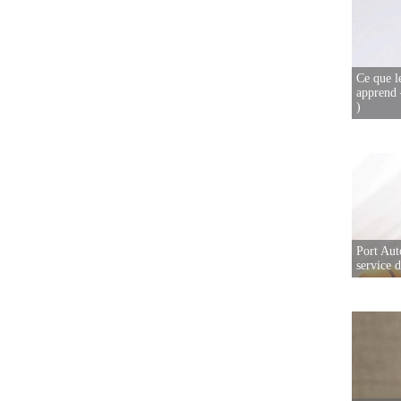
Ce que l
apprend 
)
Port Aut
service 