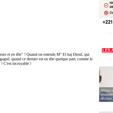
LES 
Affaire d
terminée
décisive