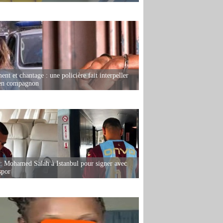
nt et chantage : une policière fait interpeller
ien compagnon
: Mohamed Salah à Istanbul pour signer avec
spor