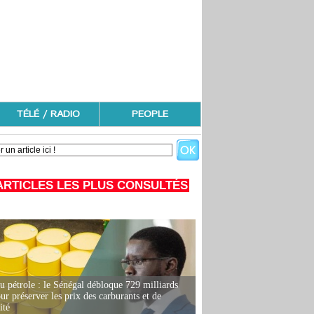
TÉLÉ / RADIO
PEOPLE
ARTICLES LES PLUS CONSULTÉS
u pétrole : le Sénégal débloque 729 milliards
r préserver les prix des carburants et de
ité