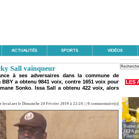
ACTUALITÉS
SPORTS
VIDÉOS
ky Sall vainqueur
hance à ses adversaires dans la commune de
on BBY a obtenu 9841 voix, contre 1651 voix pour
LES 
mane Sonko. Issa Sall a obtenu 422 voix, alors
 leral.net le Dimanche 24 Février 2019 à 22:24 | |
0
commentaire(s)|
Hausse d
FCFA pou
l’électric