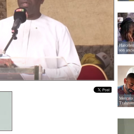
Harcèleme
son anc
Mercato 
Trabzon