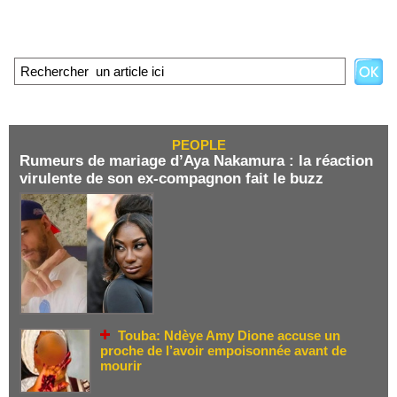
PEOPLE
Rumeurs de mariage d’Aya Nakamura : la réaction
virulente de son ex-compagnon fait le buzz
Touba: Ndèye Amy Dione accuse un
proche de l’avoir empoisonnée avant de
mourir