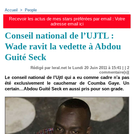
Accueil
>
People
Recevoir les actus de mes stars préférées par email : Votre
adresse email ici
Conseil national de l’UJTL :
Wade ravit la vedette à Abdou
Guité Seck
Rédigé par leral.net le Lundi 20 Juin 2011 à 15:41 | |
2
commentaire(s)|
Le conseil national de l’Ujtl qui a eu comme cadre n’a pas
été exclusivement le cauchemar de Coumba Gaye. Un
certain…Abdou Guité Seck en aussi pris pour son grade.