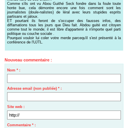
Comme s'ils ont vu Abou Guithé Seck fondre dans la foule toute
honte bue, cela démontre encore une fois comment sont les
journalistes (doule-nalistes) de léral avec leurs stupides esprits
partisans et jaloux.
ET pourtant ils feront de s'occuper des fausses infos, des
diffamations tous les jours que Dieu fait. Abdou guité est citoyen
comme tout le monde; il est libre d'appartenir à n'importe quel parti
politique ou couche sociale .
Pourquoi vouloir lui coler votre merde parcequ'il s'est présenté à la
conférence de l'UJTL.
Nouveau commentaire :
Nom * :
Adresse email (non publiée) * :
Site web :
Commentaire * :