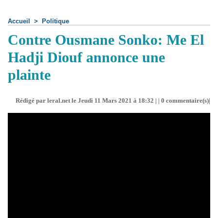
Accueil
>
Politique
Contre Ousmane Sonko: Me El
Hadji Diouf annonce une
plainte
Rédigé par leral.net le Jeudi 11 Mars 2021 à 18:32 | |
0
commentaire(s)|