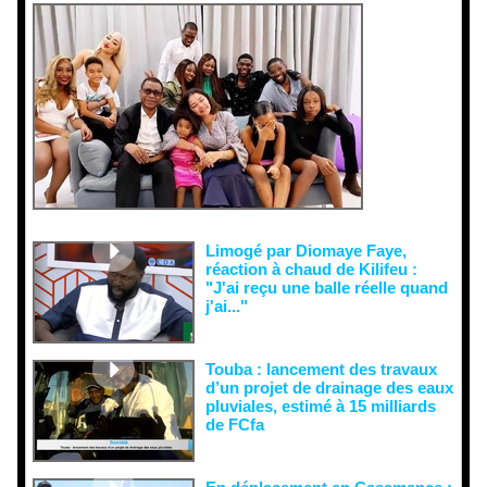
Face aux
interprétati
ons
malveillant
es et aux
tentatives
de
récupératio
n visant à
semer le
doute...
Limogé par Diomaye Faye,
réaction à chaud de Kilifeu :
"J'ai reçu une balle réelle quand
j'ai..."
Touba : lancement des travaux
d’un projet de drainage des eaux
pluviales, estimé à 15 milliards
de FCfa ‎