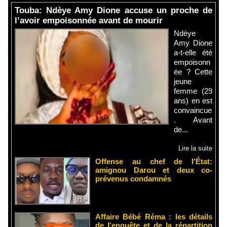
Touba: Ndèye Amy Dione accuse un proche de
l’avoir empoisonnée avant de mourir
Ndèye
Amy Dione
a-t-elle été
empoisonn
ée ? Cette
jeune
femme (29
ans) en est
convaincue
. Avant
de...
Lire la suite
Offense au chef de l'État:
amignou Darou et deux co-
prévenus condamnés
Affaire Bébé Réma : les détails
de l'enquête et de la répartition