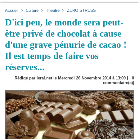
Accueil
>
Culture
>
Théâtre
>
ZERO STRESS
D'ici peu, le monde sera peut-
être privé de chocolat à cause
d'une grave pénurie de cacao !
Il est temps de faire vos
réserves...
Rédigé par leral.net le Mercredi 26 Novembre 2014 à 13:00 | |
0
commentaire(s)|