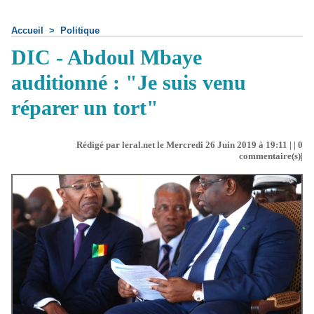
Accueil
>
Politique
DIC - Abdoul Mbaye
auditionné : "Je suis venu
réparer un tort"
Rédigé par leral.net le Mercredi 26 Juin 2019 à 19:11 | |
0
commentaire(s)|