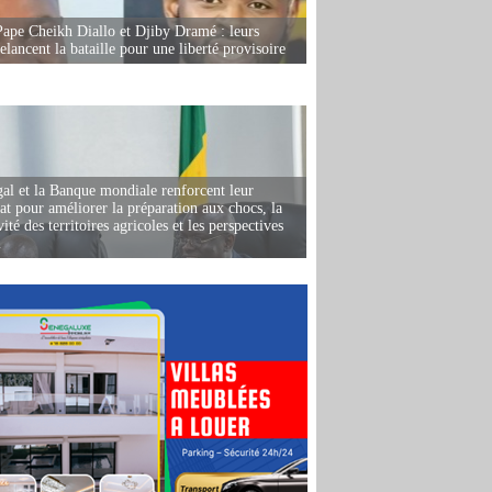
Pape Cheikh Diallo et Djiby Dramé : leurs
elancent la bataille pour une liberté provisoire
al et la Banque mondiale renforcent leur
iat pour améliorer la préparation aux chocs, la
ité des territoires agricoles et les perspectives
i