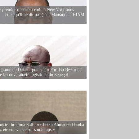
e premier tour de scrutin à New York nous
— et ce qu'il ne dit pas ( par Mamadou THIAM
onome de Dakar : pour un « Port Bu Bess » au
de la souveraineté logistique du Sénégal
miste Ibrahima Sall : « Cheikh Ahmadou Bamba
rs été en avance sur son temps »