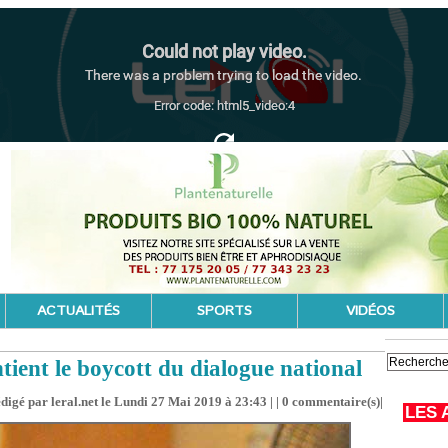
ACTUALITÉS
SPORTS
VIDÉOS
tient le boycott du dialogue national
digé par leral.net le Lundi 27 Mai 2019 à 23:43 | |
0
commentaire(s)|
LES 