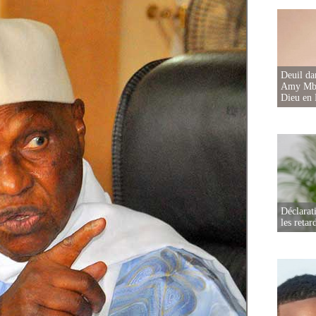
Deuil d
Amy Mbac
Dieu en 
Déclarat
les retar