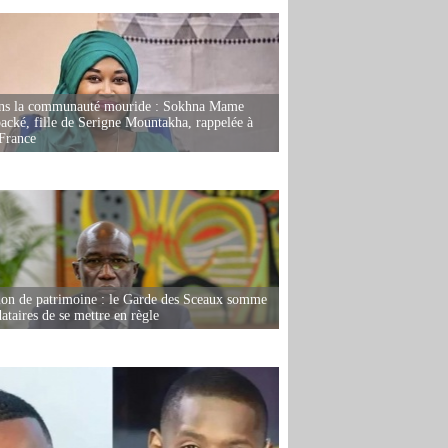
ans la communauté mouride : Sokhna Mame
ké, fille de Serigne Mountakha, rappelée à
France
ion de patrimoine : le Garde des Sceaux somme
dataires de se mettre en règle