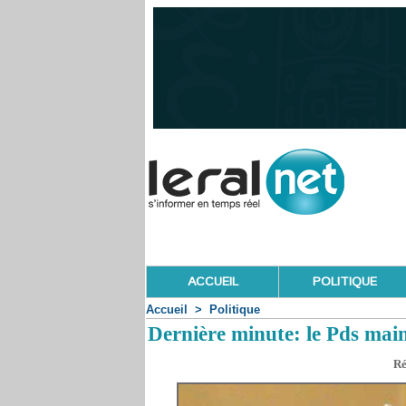
ACCUEIL
POLITIQUE
Accueil
>
Politique
Dernière minute: le Pds main
Ré