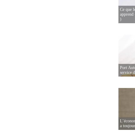
Ce que l
apprend 
)
Port Aut
service 
L’écono
a toujou