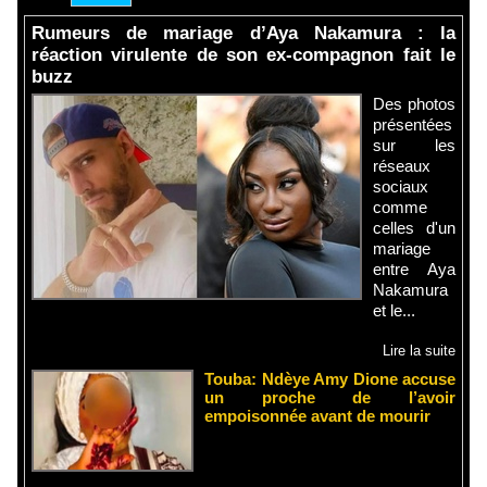
Rumeurs de mariage d’Aya Nakamura : la
réaction virulente de son ex-compagnon fait le
buzz
Des photos
présentées
sur les
réseaux
sociaux
comme
celles d'un
mariage
entre Aya
Nakamura
et le...
Lire la suite
Touba: Ndèye Amy Dione accuse
un proche de l’avoir
empoisonnée avant de mourir