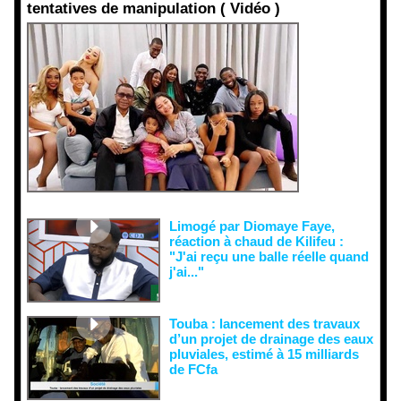
tentatives de manipulation ( Vidéo )
Face aux
interprétati
ons
malveillant
es et aux
tentatives
de
récupératio
n visant à
semer le
doute...
Limogé par Diomaye Faye,
réaction à chaud de Kilifeu :
"J'ai reçu une balle réelle quand
j'ai..."
Touba : lancement des travaux
d’un projet de drainage des eaux
pluviales, estimé à 15 milliards
de FCfa ‎