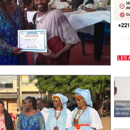
LES 
Affaire d
terminée
décisive