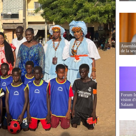
Assemblé
de la ses
Forum In
vision d
Salaam