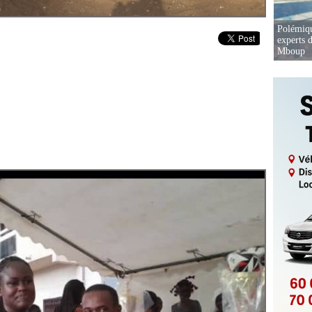
Polémiqu
experts d
Mboup