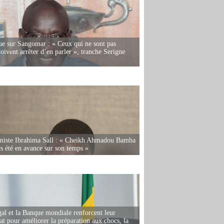
e sur Sangomar : « Ceux qui ne sont pas
oivent arrêter d’en parler », tranche Serigne
miste Ibrahima Sall : « Cheikh Ahmadou Bamba
rs été en avance sur son temps »
al et la Banque mondiale renforcent leur
iat pour améliorer la préparation aux chocs, la