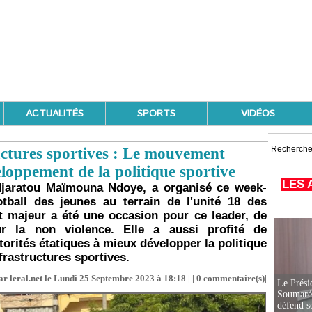
ACTUALITÉS
SPORTS
VIDÉOS
ctures sportives : Le mouvement
loppement de la politique sportive
LES 
jaratou Maïmouna Ndoye, a organisé ce week-
otball des jeunes au terrain de l'unité 18 des
t majeur a été une occasion pour ce leader, de
ur la non violence. Elle a aussi profité de
utorités étatiques à mieux développer la politique
frastructures sportives.
r leral.net le Lundi 25 Septembre 2023 à 18:18 | |
0
commentaire(s)|
Le Prési
Soumaré 
défend s