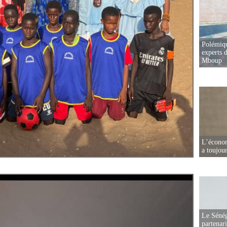
Polémiqu
experts d
Mboup
L’écono
a toujou
Le Sénég
partenar