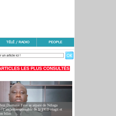
TÉLÉ / RADIO
PEOPLE
ARTICLES LES PLUS CONSULTÉS
dent Diomaye Faye se sépare de Ndiaga
: l’ancien responsable de la DED réagit et
on bilan